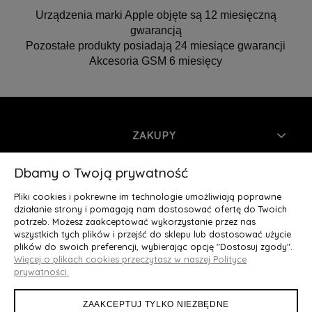
Urządzenia marki Apple objęte są 12 miesięczną
gwarancją
Pozostałe produkty posiadają 24 miesiące gwarancji
Akcesoria GSM 6 miesięcy
ZAKUPY
INFORMACJE
Dbamy o Twoją prywatność
Pliki cookies i pokrewne im technologie umożliwiają poprawne
MOJE KONTO
działanie strony i pomagają nam dostosować ofertę do Twoich
potrzeb. Możesz zaakceptować wykorzystanie przez nas
wszystkich tych plików i przejść do sklepu lub dostosować użycie
O NAS
plików do swoich preferencji, wybierając opcję "Dostosuj zgody".
Więcej o plikach cookies przeczytasz w naszej Polityce
Deluxury.pl
|| Struga 7, 90-420 Łódź, woj. łódzkie || NIP:
prywatności.
5252902064 || tel.: 666 666 950, e-mail: kontakt@deluxury.pl
ZAAKCEPTUJ TYLKO NIEZBĘDNE