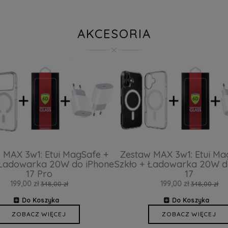
AKCESORIA
 MAX 3w1: Etui MagSafe +
Zestaw MAX 3w1: Etui Ma
 Ładowarka 20W do iPhone
Szkło + Ładowarka 20W d
17 Pro
17
199,00 zł
199,00 zł
348,00 zł
348,00 zł
Do Koszyka
Do Koszyka
ZOBACZ WIĘCEJ
ZOBACZ WIĘCEJ