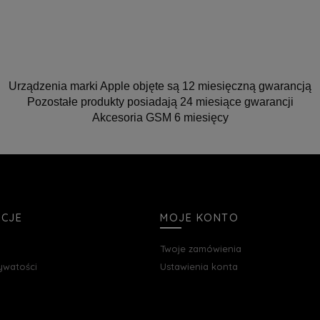
Urządzenia marki Apple objęte są 12 miesięczną gwarancją
Pozostałe produkty posiadają 24 miesiące gwarancji
Akcesoria GSM 6 miesięcy
ACJE
MOJE KONTO
Twoje zamówienia
rywatości
Ustawienia konta