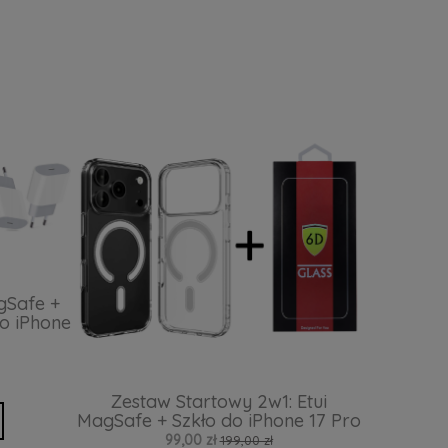
gSafe +
o iPhone
Zestaw Startowy 2w1: Etui
MagSafe + Szkło do iPhone 17 Pro
99,00 zł
199,00 zł