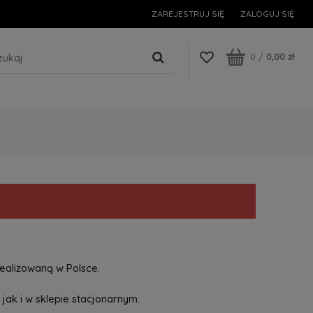
ZAREJESTRUJ SIĘ
ZALOGUJ SIĘ
0
/
0,00 zł
ealizowaną w Polsce.
jak i w sklepie stacjonarnym.