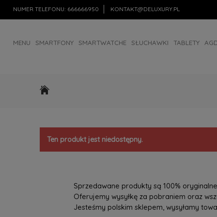
NUMER TELEFONU:
666666950
KONTAKT@DELUXURY.PL
MENU
SMARTFONY
SMARTWATCHE
SŁUCHAWKI
TABLETY
AG
AKCESORIA
OUTLET
Ten produkt jest niedostępny.
Sprzedawane produkty są 100% oryginalne, 
Oferujemy wysyłkę za pobraniem oraz wszys
Jesteśmy polskim sklepem, wysyłamy towary 