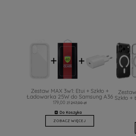
Zestaw MAX 3w1: Etui + Szkło +
Zestaw
Ładowarka 25W do Samsung A36
Szkło +
179,00 zł
247,00 zł
Do Koszyka
ZOBACZ WIĘCEJ