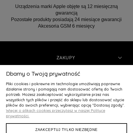
Urządzenia marki Apple objęte są 12 miesięczną
gwarancją
Pozostałe produkty posiadają 24 miesiące gwarancji
Akcesoria GSM 6 miesięcy
ZAKUPY
INFORMACJE
Dbamy o Twoją prywatność
Pliki cookies i pokrewne im technologie umożliwiają poprawne
MOJE KONTO
działanie strony i pomagają nam dostosować ofertę do Twoich
potrzeb. Możesz zaakceptować wykorzystanie przez nas
wszystkich tych plików i przejść do sklepu lub dostosować użycie
O NAS
plików do swoich preferencji, wybierając opcję "Dostosuj zgody".
Więcej o plikach cookies przeczytasz w naszej Polityce
Deluxury.pl
|| Struga 7, 90-420 Łódź, woj. łódzkie || NIP:
prywatności.
5252902064 || tel.: 666 666 950, e-mail: kontakt@deluxury.pl
ZAAKCEPTUJ TYLKO NIEZBĘDNE