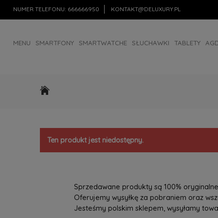
NUMER TELEFONU:
666666950
KONTAKT@DELUXURY.PL
MENU
SMARTFONY
SMARTWATCHE
SŁUCHAWKI
TABLETY
AG
AKCESORIA
OUTLET
Ten produkt jest niedostępny.
Sprzedawane produkty są 100% oryginalne, 
Oferujemy wysyłkę za pobraniem oraz wszys
Jesteśmy polskim sklepem, wysyłamy towary 