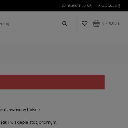
ZAREJESTRUJ SIĘ
ZALOGUJ SIĘ
0
/
0,00 zł
ealizowaną w Polsce.
jak i w sklepie stacjonarnym.