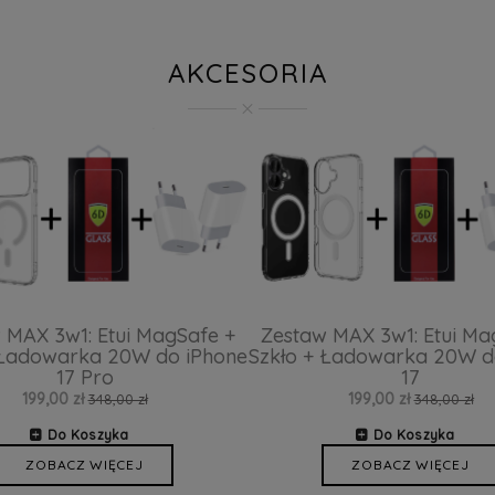
AKCESORIA
 MAX 3w1: Etui MagSafe +
Zestaw MAX 3w1: Etui Ma
 Ładowarka 20W do iPhone
Szkło + Ładowarka 20W d
17 Pro
17
199,00 zł
199,00 zł
348,00 zł
348,00 zł
Do Koszyka
Do Koszyka
ZOBACZ WIĘCEJ
ZOBACZ WIĘCEJ