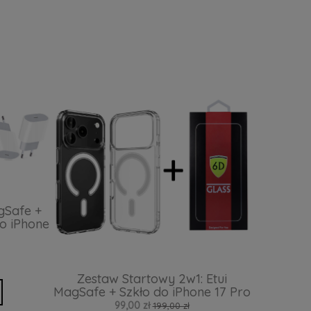
gSafe +
o iPhone
Zestaw Startowy 2w1: Etui
MagSafe + Szkło do iPhone 17 Pro
99,00 zł
199,00 zł