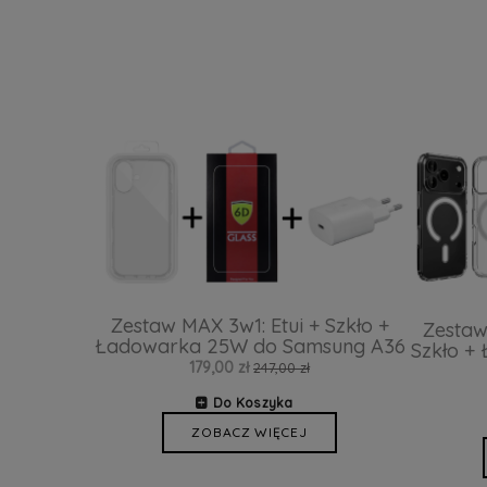
Zestaw MAX 3w1: Etui + Szkło +
Zestaw
Ładowarka 25W do Samsung A36
Szkło +
179,00 zł
247,00 zł
Do Koszyka
ZOBACZ WIĘCEJ