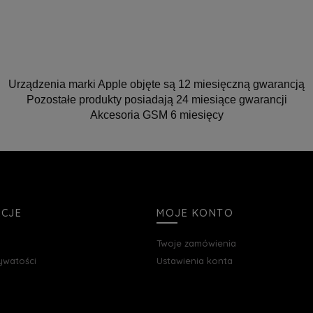
Urządzenia marki Apple objęte są 12 miesięczną gwarancją
Pozostałe produkty posiadają 24 miesiące gwarancji
Akcesoria GSM 6 miesięcy
ACJE
MOJE KONTO
Twoje zamówienia
rywatości
Ustawienia konta