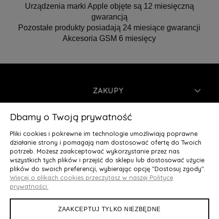
Urządzenia marki Apple objęte są 12 miesięczną
gwarancją
Pozostałe produkty posiadają 24 miesiące gwarancji
Akcesoria GSM 6 miesięcy
ZAKUPY
INFORMACJE
Dbamy o Twoją prywatność
Pliki cookies i pokrewne im technologie umożliwiają poprawne
MOJE KONTO
działanie strony i pomagają nam dostosować ofertę do Twoich
potrzeb. Możesz zaakceptować wykorzystanie przez nas
wszystkich tych plików i przejść do sklepu lub dostosować użycie
O NAS
plików do swoich preferencji, wybierając opcję "Dostosuj zgody".
Więcej o plikach cookies przeczytasz w naszej Polityce
Deluxury.pl
|| Struga 7, 90-420 Łódź, woj. łódzkie || NIP:
prywatności.
5252902064 || tel.: 666 666 950, e-mail: kontakt@deluxury.pl
ZAAKCEPTUJ TYLKO NIEZBĘDNE