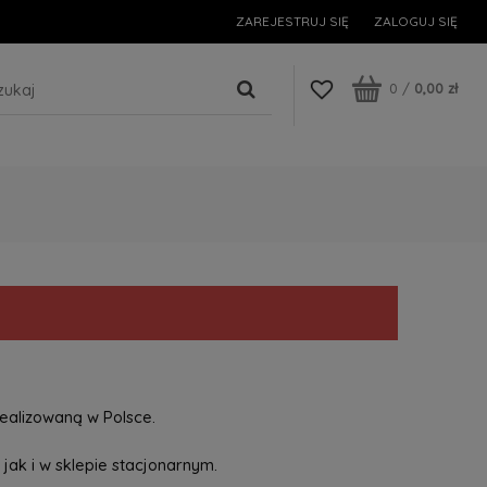
ZAREJESTRUJ SIĘ
ZALOGUJ SIĘ
0
/
0,00 zł
ealizowaną w Polsce.
jak i w sklepie stacjonarnym.