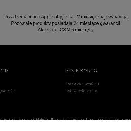
Urządzenia marki Apple objęte są 12 miesięczną gwarancją
Pozostałe produkty posiadają 24 miesiące gwarancji
Akcesoria GSM 6 miesięcy
ACJE
MOJE KONTO
Twoje zamówienia
rywatości
Ustawienia konta
, 90-420 Łódź, woj. łódzkie || NIP: 5252902064 || tel.: 666 666 950, e-m