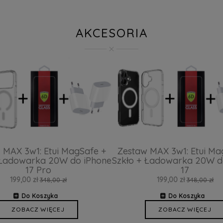
AKCESORIA
 MAX 3w1: Etui MagSafe +
Zestaw MAX 3w1: Etui Ma
 Ładowarka 20W do iPhone
Szkło + Ładowarka 20W d
17 Pro
17
199,00 zł
199,00 zł
348,00 zł
348,00 zł
Do Koszyka
Do Koszyka
ZOBACZ WIĘCEJ
ZOBACZ WIĘCEJ