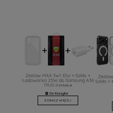
Zestaw MAX 3w1: Etui + Szkło +
Zestaw
Ładowarka 25W do Samsung A36
Szkło +
179,00 zł
247,00 zł
Do Koszyka
ZOBACZ WIĘCEJ