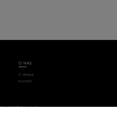
O NAS
O sklepie
Kontakt
ail: kontakt@deluxury.pl