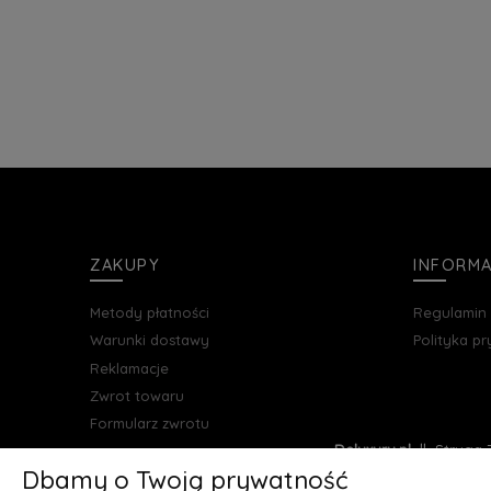
ZAKUPY
INFORM
Metody płatności
Regulamin
Warunki dostawy
Polityka p
Reklamacje
Zwrot towaru
Formularz zwrotu
Deluxury.pl
|| Struga 7
Dbamy o Twoją prywatność