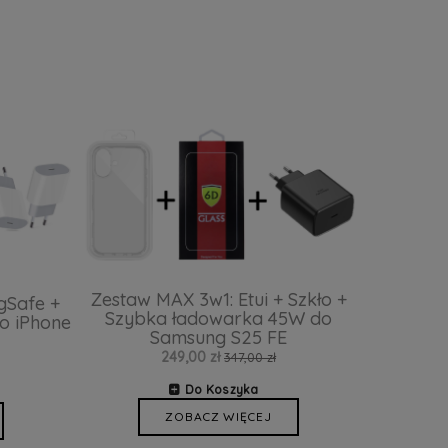
Zestaw MAX 3w1: Etui + Szkło +
gSafe +
Szybka ładowarka 45W do
o iPhone
Samsung S25 FE
249,00 zł
347,00 zł
Do Koszyka
ZOBACZ WIĘCEJ