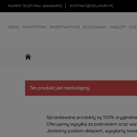
NUMER TELEFONU:
666666950
KONTAKT@DELUXURY.PL
MENU
SMARTFONY
SMARTWATCHE
SŁUCHAWKI
TABLETY
AG
AKCESORIA
OUTLET
Ten produkt jest niedostępny.
Sprzedawane produkty są 100% oryginalne, 
Oferujemy wysyłkę za pobraniem oraz wszys
Jesteśmy polskim sklepem, wysyłamy towary 