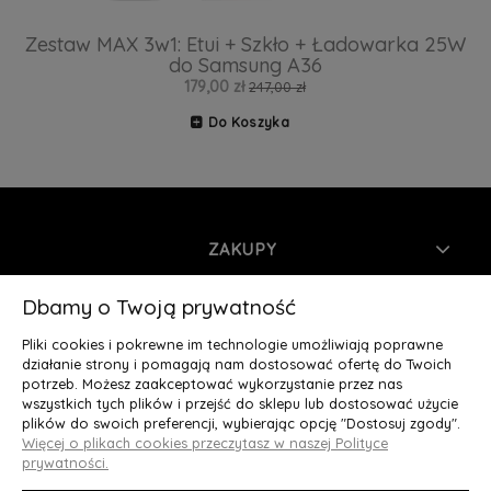
Zestaw MAX 3w1: Etui + Szkło + Ładowarka 25W
do Samsung A36
179,00 zł
247,00 zł
Do Koszyka
ZAKUPY
INFORMACJE
Dbamy o Twoją prywatność
Pliki cookies i pokrewne im technologie umożliwiają poprawne
MOJE KONTO
działanie strony i pomagają nam dostosować ofertę do Twoich
potrzeb. Możesz zaakceptować wykorzystanie przez nas
wszystkich tych plików i przejść do sklepu lub dostosować użycie
O NAS
plików do swoich preferencji, wybierając opcję "Dostosuj zgody".
Więcej o plikach cookies przeczytasz w naszej Polityce
Deluxury.pl
|| Struga 7, 90-420 Łódź, woj. łódzkie || NIP:
prywatności.
5252902064 || tel.: 666 666 950, e-mail: kontakt@deluxury.pl