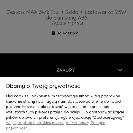
Zestaw MAX 3w1: Etui + Szkło + Ładowarka 25W
do Samsung A36
179,00 zł
247,00 zł
Do Koszyka
ZAKUPY
INFORMACJE
Dbamy o Twoją prywatność
Pliki cookies i pokrewne im technologie umożliwiają poprawne
MOJE KONTO
działanie strony i pomagają nam dostosować ofertę do Twoich
potrzeb. Możesz zaakceptować wykorzystanie przez nas
wszystkich tych plików i przejść do sklepu lub dostosować użycie
O NAS
plików do swoich preferencji, wybierając opcję "Dostosuj zgody".
Więcej o plikach cookies przeczytasz w naszej Polityce
Deluxury.pl
|| Struga 7, 90-420 Łódź, woj. łódzkie || NIP:
prywatności.
5252902064 || tel.: 666 666 950, e-mail: kontakt@deluxury.pl