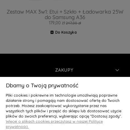
Zestaw MAX 3w1: Etui + Szkło + Ładowarka 25W
do Samsung A36
179,00 zł
247,00 zł
Do Koszyka
ZAKUPY
INFORMACJE
Dbamy o Twoją prywatność
Pliki cookies i pokrewne im technologie umożliwiają poprawne
MOJE KONTO
działanie strony i pomagają nam dostosować ofertę do Twoich
potrzeb. Możesz zaakceptować wykorzystanie przez nas
wszystkich tych plików i przejść do sklepu lub dostosować użycie
O NAS
plików do swoich preferencji, wybierając opcję "Dostosuj zgody".
Więcej o plikach cookies przeczytasz w naszej Polityce
Deluxury.pl
|| Struga 7, 90-420 Łódź, woj. łódzkie || NIP:
prywatności.