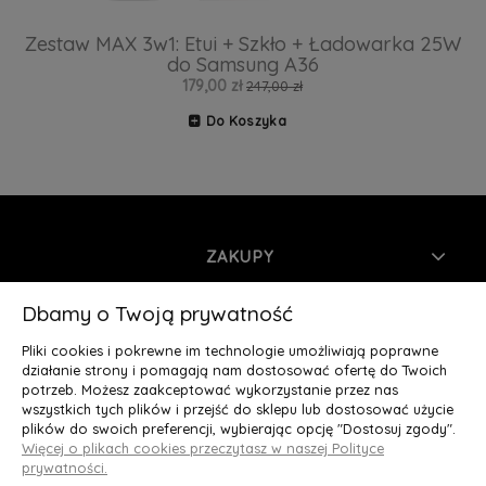
Zestaw MAX 3w1: Etui + Szkło + Ładowarka 25W
do Samsung A36
179,00 zł
247,00 zł
Do Koszyka
ZAKUPY
INFORMACJE
Dbamy o Twoją prywatność
Pliki cookies i pokrewne im technologie umożliwiają poprawne
MOJE KONTO
działanie strony i pomagają nam dostosować ofertę do Twoich
potrzeb. Możesz zaakceptować wykorzystanie przez nas
wszystkich tych plików i przejść do sklepu lub dostosować użycie
O NAS
plików do swoich preferencji, wybierając opcję "Dostosuj zgody".
Więcej o plikach cookies przeczytasz w naszej Polityce
Deluxury.pl
|| Struga 7, 90-420 Łódź, woj. łódzkie || NIP:
prywatności.
5252902064 || tel.: 666 666 950, e-mail: kontakt@deluxury.pl