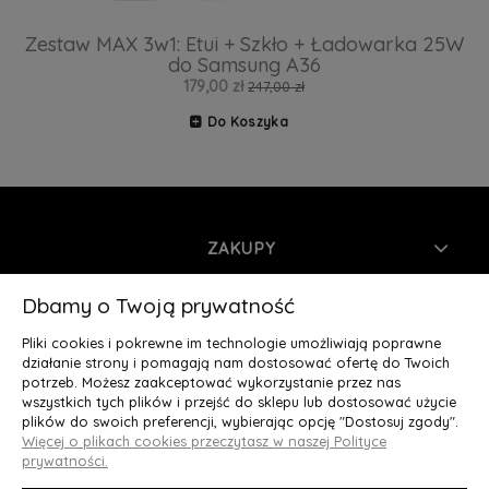
Zestaw MAX 3w1: Etui + Szkło + Ładowarka 25W
do Samsung A36
179,00 zł
247,00 zł
Do Koszyka
ZAKUPY
INFORMACJE
Dbamy o Twoją prywatność
Pliki cookies i pokrewne im technologie umożliwiają poprawne
MOJE KONTO
działanie strony i pomagają nam dostosować ofertę do Twoich
potrzeb. Możesz zaakceptować wykorzystanie przez nas
wszystkich tych plików i przejść do sklepu lub dostosować użycie
O NAS
plików do swoich preferencji, wybierając opcję "Dostosuj zgody".
Więcej o plikach cookies przeczytasz w naszej Polityce
Deluxury.pl
|| Struga 7, 90-420 Łódź, woj. łódzkie || NIP:
prywatności.
5252902064 || tel.: 666 666 950, e-mail: kontakt@deluxury.pl