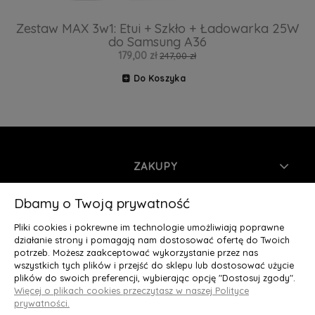
Zestaw MAX 3w1: Etui + Szkło + Ładowarka 25W
do Samsung A36
179,00 zł
247,00 zł
Do Koszyka
ZAKUPY
INFORMACJE
Dbamy o Twoją prywatność
Pliki cookies i pokrewne im technologie umożliwiają poprawne
MOJE KONTO
działanie strony i pomagają nam dostosować ofertę do Twoich
potrzeb. Możesz zaakceptować wykorzystanie przez nas
wszystkich tych plików i przejść do sklepu lub dostosować użycie
O NAS
plików do swoich preferencji, wybierając opcję "Dostosuj zgody".
Więcej o plikach cookies przeczytasz w naszej Polityce
Deluxury.pl
|| Struga 7, 90-420 Łódź, woj. łódzkie || NIP:
prywatności.
5252902064 || tel.: 666 666 950, e-mail: kontakt@deluxury.pl