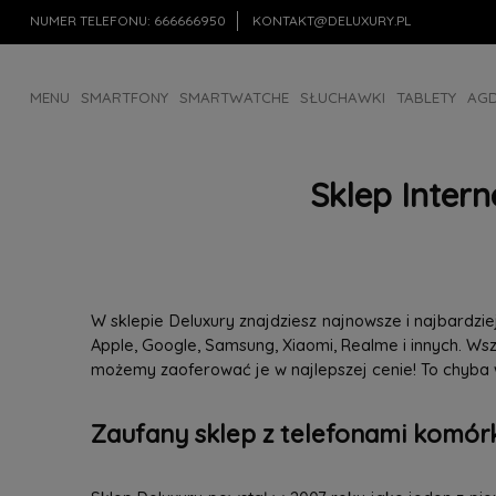
NUMER TELEFONU:
666666950
KONTAKT@DELUXURY.PL
MENU
SMARTFONY
SMARTWATCHE
SŁUCHAWKI
TABLETY
AG
AKCESORIA
OUTLET
Sklep Inter
W sklepie Deluxury znajdziesz najnowsze i najbardz
Apple, Google, Samsung, Xiaomi, Realme i innych. W
możemy zaoferować je w najlepszej cenie! To chyba
Zaufany sklep z telefonami komórk