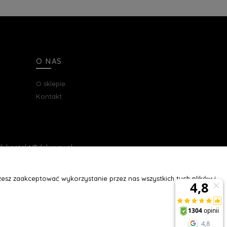
O NAS
O sklepie
Kontakt
ail: kontakt@deluxury.pl
esz zaakceptować wykorzystanie przez nas wszystkich tych plików i