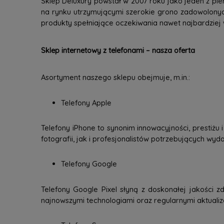
Sklep Deluxury powstał w 2007 roku jako jeden z pie
na rynku utrzymującymi szerokie grono zadowolonyc
produkty spełniające oczekiwania nawet najbardziej
Sklep internetowy z telefonami – nasza oferta
Asortyment naszego sklepu obejmuje, m.in.:
Telefony Apple
Telefony iPhone to synonim innowacyjności, prestiżu
fotografii, jak i profesjonalistów potrzebujących wy
Telefony Google
Telefony Google Pixel słyną z doskonałej jakości zd
najnowszymi technologiami oraz regularnymi aktuali