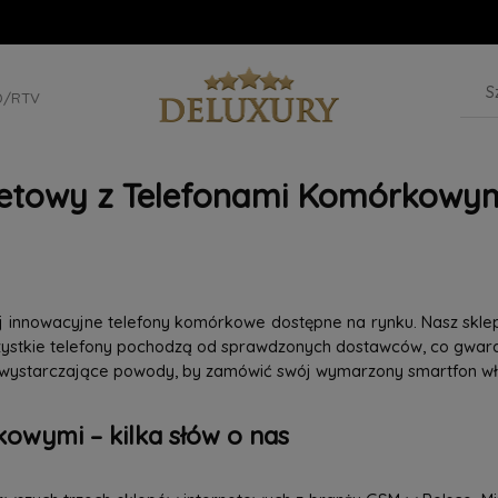
D/RTV
netowy z Telefonami Komórkowym
iej innowacyjne telefony komórkowe dostępne na rynku. Nasz skle
szystkie telefony pochodzą od sprawdzonych dostawców, co gwaran
 wystarczające powody, by zamówić swój wymarzony smartfon wła
owymi – kilka słów o nas