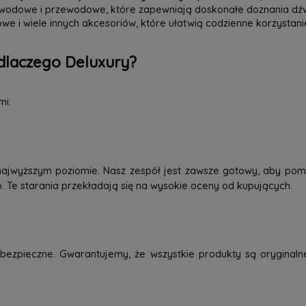
zewodowe i przewodowe, które zapewniają doskonałe doznania dź
we i wiele innych akcesoriów, które ułatwią codzienne korzystani
dlaczego Deluxury?
mi:
najwyższym poziomie. Nasz zespół jest zawsze gotowy, aby pom
o. Te starania przekładają się na wysokie oceny od kupujących.
ezpieczne. Gwarantujemy, że wszystkie produkty są oryginaln