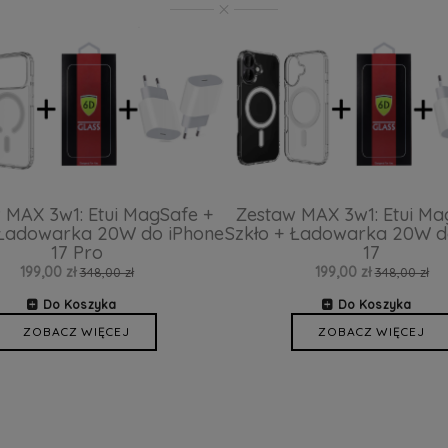
 MAX 3w1: Etui MagSafe +
Zestaw MAX 3w1: Etui Ma
 Ładowarka 20W do iPhone
Szkło + Ładowarka 20W d
17 Pro
17
199,00 zł
199,00 zł
348,00 zł
348,00 zł
Do Koszyka
Do Koszyka
ZOBACZ WIĘCEJ
ZOBACZ WIĘCEJ