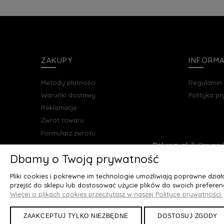
ZAKUPY
INFORM
Metody płatności
Regulamin
Warunki dostawy
Polityka p
Reklamacje
Zwrot towaru
Formularz zwrotu
Deluxury.pl
|| Struga 7
Dbamy o Twoją prywatność
Pliki cookies i pokrewne im technologie umożliwiają poprawne dzia
przejść do sklepu lub dostosować użycie plików do swoich preferenc
Więcej o plikach cookies przeczytasz w naszej Polityce prywatności.
ZAAKCEPTUJ TYLKO NIEZBĘDNE
DOSTOSUJ ZGODY