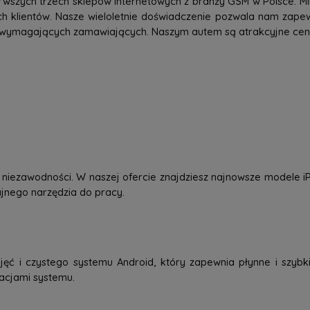
rwszych trzech sklepów internetowych z branży GSM w Polsce. Mi
h klientów. Nasze wieloletnie doświadczenie pozwala nam zap
 wymagających zamawiających. Naszym autem są atrakcyjne ceny,
 i niezawodności. W naszej ofercie znajdziesz najnowsze modele
dajnego narzędzia do pracy.
jęć i czystego systemu Android, który zapewnia płynne i szybkie
zacjami systemu.