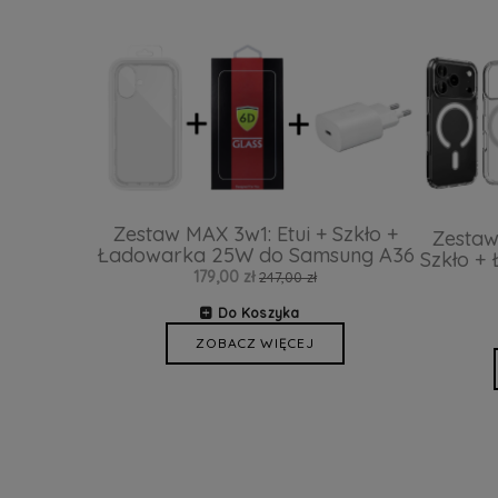
Zestaw MAX 3w1: Etui + Szkło +
Zestaw
Ładowarka 25W do Samsung A36
Szkło +
179,00 zł
247,00 zł
Do Koszyka
ZOBACZ WIĘCEJ