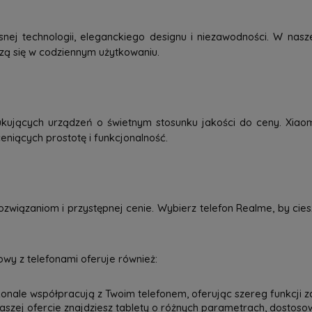
j technologii, eleganckiego designu i niezawodności. W nasze
dzą się w codziennym użytkowaniu.
kujących urządzeń o świetnym stosunku jakości do ceny. Xiao
eniących prostotę i funkcjonalność.
związaniom i przystępnej cenie. Wybierz telefon Realme, by ci
wy z telefonami oferuje również:
onale współpracują z Twoim telefonem, oferując szereg funkcji z
 naszej ofercie znajdziesz tablety o różnych parametrach, dostos