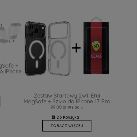
gSafe +
o iPhone
Zestaw Startowy 2w1: Etui
MagSafe + Szkło do iPhone 17 Pro
99,00 zł
199,00 zł
Do Koszyka
ZOBACZ WIĘCEJ