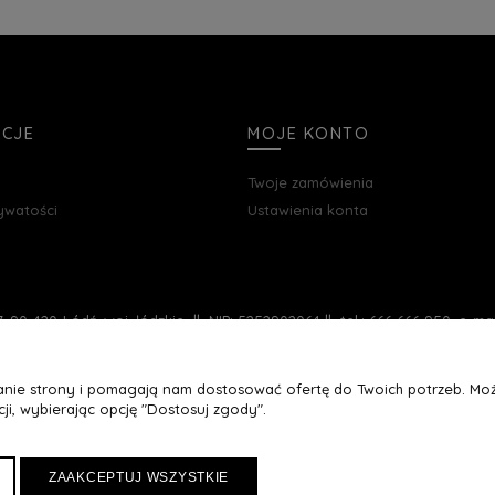
ACJE
MOJE KONTO
Twoje zamówienia
rywatości
Ustawienia konta
, 90-420 Łódź, woj. łódzkie || NIP: 5252902064 || tel.: 666 666 950, e-m
łanie strony i pomagają nam dostosować ofertę do Twoich potrzeb. Moż
ji, wybierając opcję "Dostosuj zgody".
ZAAKCEPTUJ WSZYSTKIE
Maxsote
Rocoto Theme. All rights reserved