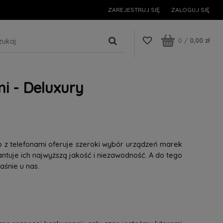
ZAREJESTRUJ SIĘ
ZALOGUJ SIĘ
0
/
0,00 zł
i - Deluxury
p z telefonami oferuje szeroki wybór urządzeń marek
tuje ich najwyższą jakość i niezawodność. A do tego
śnie u nas.