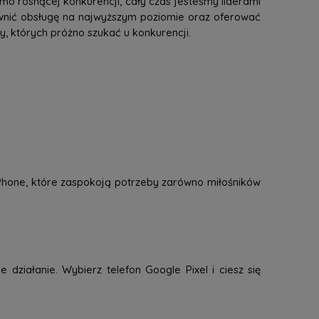
mo rosnącej konkurencji, cały czas jesteśmy liderami
ewnić obsługę na najwyższym poziomie oraz oferować
 których próżno szukać u konkurencji.
 iPhone, które zaspokoją potrzeby zarówno miłośników
 działanie. Wybierz telefon Google Pixel i ciesz się