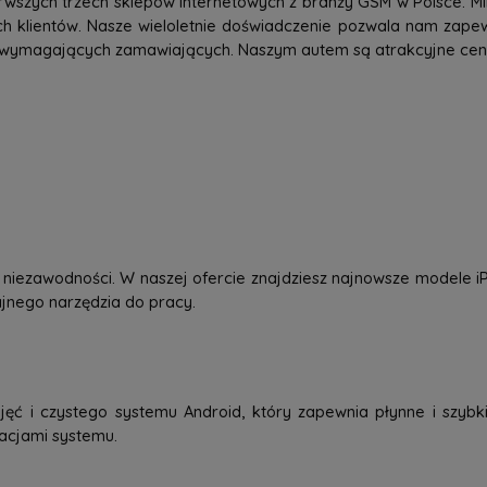
rwszych trzech sklepów internetowych z branży GSM w Polsce. Mi
h klientów. Nasze wieloletnie doświadczenie pozwala nam zap
 wymagających zamawiających. Naszym autem są atrakcyjne ceny,
 i niezawodności. W naszej ofercie znajdziesz najnowsze modele
dajnego narzędzia do pracy.
jęć i czystego systemu Android, który zapewnia płynne i szybkie
zacjami systemu.