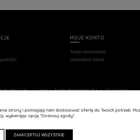
ACJE
MOJE KONTO
Twoje zamówienia
rywatości
Ustawienia konta
, 90-420 Łódź, woj. łódzkie || NIP: 5252902064 || tel.: 666 666 950, e-m
łanie strony i pomagają nam dostosować ofertę do Twoich potrzeb. Moż
ji, wybierając opcję "Dostosuj zgody".
ZAAKCEPTUJ WSZYSTKIE
Maxsote
Rocoto Theme. All rights reserved