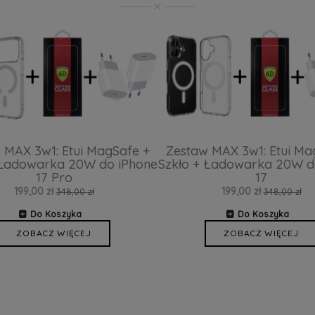
 MAX 3w1: Etui MagSafe +
Zestaw MAX 3w1: Etui Ma
 Ładowarka 20W do iPhone
Szkło + Ładowarka 20W d
17 Pro
17
199,00 zł
199,00 zł
348,00 zł
348,00 zł
Do Koszyka
Do Koszyka
ZOBACZ WIĘCEJ
ZOBACZ WIĘCEJ