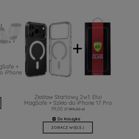
gSafe +
o iPhone
Zestaw Startowy 2w1: Etui
MagSafe + Szkło do iPhone 17 Pro
99,00 zł
199,00 zł
Do Koszyka
ZOBACZ WIĘCEJ