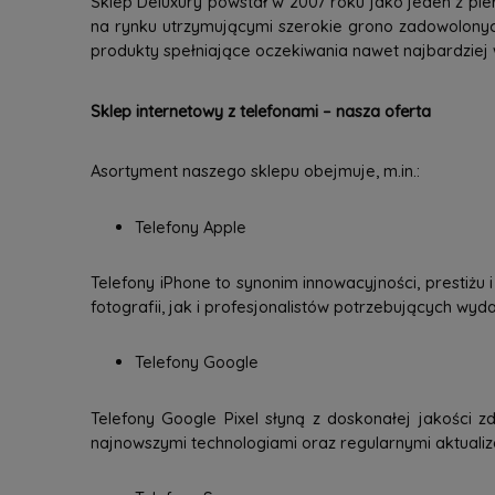
Sklep Deluxury powstał w 2007 roku jako jeden z pie
na rynku utrzymującymi szerokie grono zadowolonyc
produkty spełniające oczekiwania nawet najbardziej
Sklep internetowy z telefonami – nasza oferta
Asortyment naszego sklepu obejmuje, m.in.:
Telefony Apple
Telefony iPhone to synonim innowacyjności, prestiżu
fotografii, jak i profesjonalistów potrzebujących wy
Telefony Google
Telefony Google Pixel słyną z doskonałej jakości zd
najnowszymi technologiami oraz regularnymi aktuali