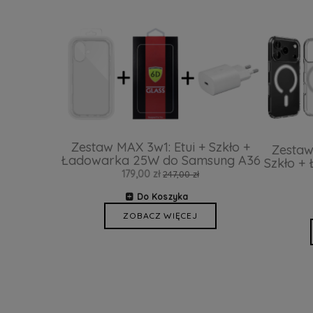
Zestaw MAX 3w1: Etui + Szkło +
Zestaw
Ładowarka 25W do Samsung A36
Szkło +
179,00 zł
247,00 zł
Do Koszyka
ZOBACZ WIĘCEJ