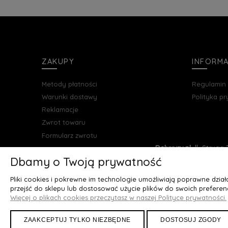
ZAKUPY
INFORM
Metody płatności
Regulamin
Warunki dostawy
Polityka p
Reklamacje
Zwrot towaru
Formularz zwrotu
Deluxury.pl
|| Struga 7
Dbamy o Twoją prywatność
Pliki cookies i pokrewne im technologie umożliwiają poprawne dzia
przejść do sklepu lub dostosować użycie plików do swoich preferenc
Więcej o plikach cookies przeczytasz w naszej Polityce prywatności.
ZAAKCEPTUJ TYLKO NIEZBĘDNE
DOSTOSUJ ZGODY