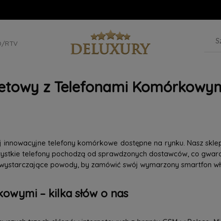
D/RTV
netowy z Telefonami Komórkowym
iej innowacyjne telefony komórkowe dostępne na rynku. Nasz skle
szystkie telefony pochodzą od sprawdzonych dostawców, co gwaran
 wystarczające powody, by zamówić swój wymarzony smartfon wła
owymi – kilka słów o nas