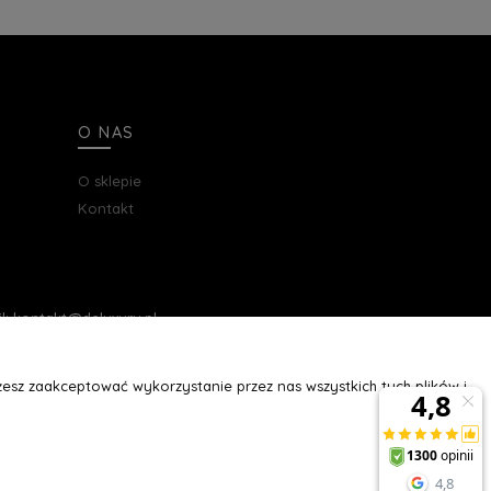
O NAS
O sklepie
Kontakt
ail: kontakt@deluxury.pl
esz zaakceptować wykorzystanie przez nas wszystkich tych plików i