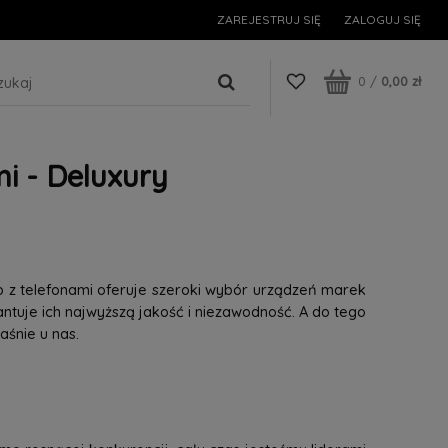
ZAREJESTRUJ SIĘ
ZALOGUJ SIĘ
0
/
0,00 zł
i - Deluxury
p z telefonami oferuje szeroki wybór urządzeń marek
tuje ich najwyższą jakość i niezawodność. A do tego
śnie u nas.