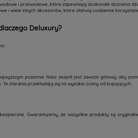
zewodowe i przewodowe, które zapewniają doskonałe doznania dź
we i wiele innych akcesoriów, które ułatwią codzienne korzystani
dlaczego Deluxury?
mi:
najwyższym poziomie. Nasz zespół jest zawsze gotowy, aby pom
o. Te starania przekładają się na wysokie oceny od kupujących.
ezpieczne. Gwarantujemy, że wszystkie produkty są oryginaln