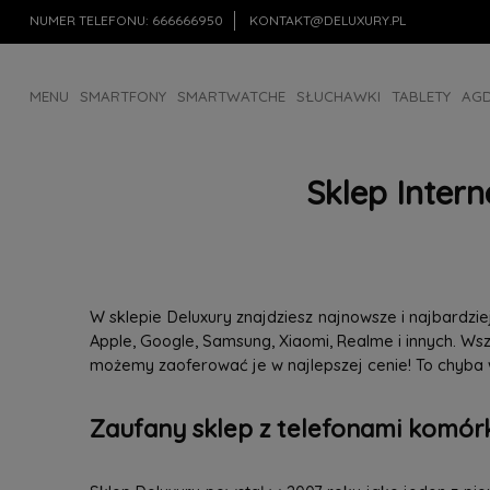
NUMER TELEFONU:
666666950
KONTAKT@DELUXURY.PL
MENU
SMARTFONY
SMARTWATCHE
SŁUCHAWKI
TABLETY
AG
AKCESORIA
OUTLET
Sklep Inter
W sklepie Deluxury znajdziesz najnowsze i najbardz
Apple, Google, Samsung, Xiaomi, Realme i innych. W
możemy zaoferować je w najlepszej cenie! To chyba
Zaufany sklep z telefonami komórk