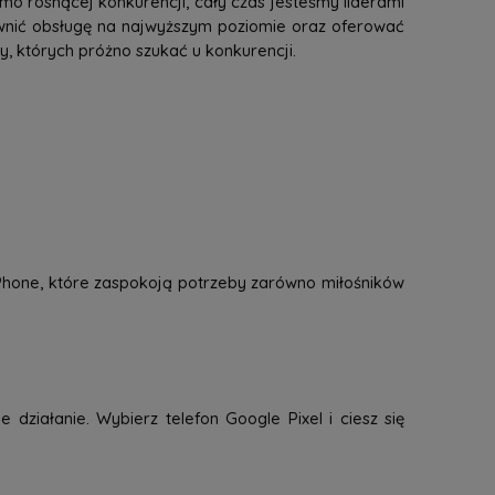
mo rosnącej konkurencji, cały czas jesteśmy liderami
ewnić obsługę na najwyższym poziomie oraz oferować
 których próżno szukać u konkurencji.
 iPhone, które zaspokoją potrzeby zarówno miłośników
 działanie. Wybierz telefon Google Pixel i ciesz się