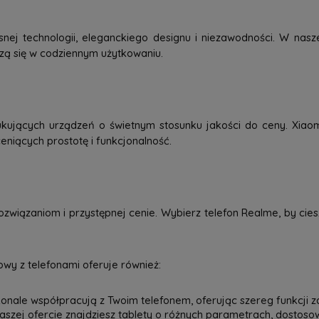
j technologii, eleganckiego designu i niezawodności. W nasze
dzą się w codziennym użytkowaniu.
kujących urządzeń o świetnym stosunku jakości do ceny. Xiao
eniących prostotę i funkcjonalność.
związaniom i przystępnej cenie. Wybierz telefon Realme, by ci
wy z telefonami oferuje również:
onale współpracują z Twoim telefonem, oferując szereg funkcji z
 naszej ofercie znajdziesz tablety o różnych parametrach, dostos