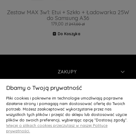
Zestaw MAX 3w1: Etui + Szkło + Ładowarka 25W
do Samsung A36
179,00 zł
247,00 zł
Do Koszyka
ZAKUPY
INFORMACJE
Dbamy o Twoją prywatność
Pliki cookies i pokrewne im technologie umożliwiają poprawne
MOJE KONTO
działanie strony i pomagają nam dostosować ofertę do Twoich
potrzeb. Możesz zaakceptować wykorzystanie przez nas
wszystkich tych plików i przejść do sklepu lub dostosować użycie
O NAS
plików do swoich preferencji, wybierając opcję "Dostosuj zgody".
Więcej o plikach cookies przeczytasz w naszej Polityce
Deluxury.pl
|| Struga 7, 90-420 Łódź, woj. łódzkie || NIP:
prywatności.
5252902064 || tel.: 666 666 950, e-mail: kontakt@deluxury.pl