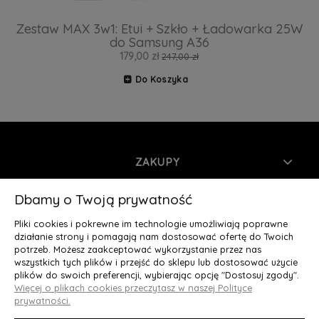
Zestaw MAX 3w1: Etui + Szkło + Ładowarka 25W
do Samsung A36
179,00 zł
247,00 zł
Do Koszyka
ZAKUPY
INFORMACJE
Dbamy o Twoją prywatność
Pliki cookies i pokrewne im technologie umożliwiają poprawne
MOJE KONTO
działanie strony i pomagają nam dostosować ofertę do Twoich
potrzeb. Możesz zaakceptować wykorzystanie przez nas
wszystkich tych plików i przejść do sklepu lub dostosować użycie
O NAS
plików do swoich preferencji, wybierając opcję "Dostosuj zgody".
Więcej o plikach cookies przeczytasz w naszej Polityce
Deluxury.pl
|| Struga 7, 90-420 Łódź, woj. łódzkie || NIP:
prywatności.
5252902064 || tel.: 666 666 950, e-mail: kontakt@deluxury.pl