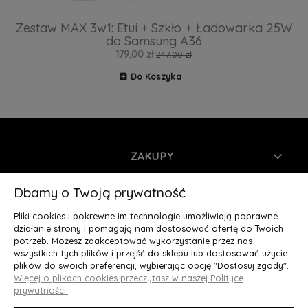
Zestaw MAX 3w1: Etui + Szkło + Ładowarka 25W
do Samsung A36
179,00 zł
247,00 zł
Do Koszyka
ZAKUPY
INFORMACJE
Dbamy o Twoją prywatność
Pliki cookies i pokrewne im technologie umożliwiają poprawne
MOJE KONTO
działanie strony i pomagają nam dostosować ofertę do Twoich
potrzeb. Możesz zaakceptować wykorzystanie przez nas
wszystkich tych plików i przejść do sklepu lub dostosować użycie
O NAS
plików do swoich preferencji, wybierając opcję "Dostosuj zgody".
Więcej o plikach cookies przeczytasz w naszej Polityce
Deluxury.pl
|| Struga 7, 90-420 Łódź, woj. łódzkie || NIP:
prywatności.
5252902064 || tel.: 666 666 950, e-mail: kontakt@deluxury.pl