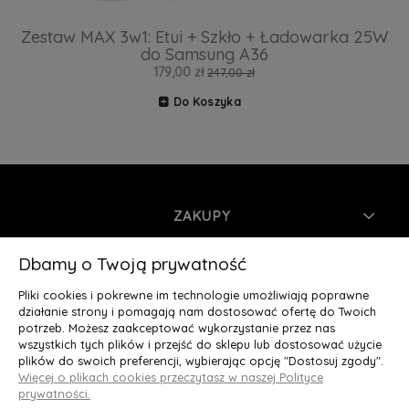
Zestaw MAX 3w1: Etui + Szkło + Ładowarka 25W
do Samsung A36
179,00 zł
247,00 zł
Do Koszyka
ZAKUPY
INFORMACJE
Dbamy o Twoją prywatność
Pliki cookies i pokrewne im technologie umożliwiają poprawne
MOJE KONTO
działanie strony i pomagają nam dostosować ofertę do Twoich
potrzeb. Możesz zaakceptować wykorzystanie przez nas
wszystkich tych plików i przejść do sklepu lub dostosować użycie
O NAS
plików do swoich preferencji, wybierając opcję "Dostosuj zgody".
Więcej o plikach cookies przeczytasz w naszej Polityce
Deluxury.pl
|| Struga 7, 90-420 Łódź, woj. łódzkie || NIP:
prywatności.
5252902064 || tel.: 666 666 950, e-mail: kontakt@deluxury.pl