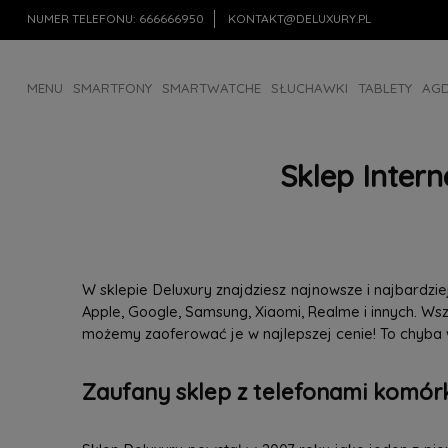
NUMER TELEFONU:
666666950
KONTAKT@DELUXURY.PL
MENU
SMARTFONY
SMARTWATCHE
SŁUCHAWKI
TABLETY
AG
AKCESORIA
OUTLET
Sklep Inter
W sklepie Deluxury znajdziesz najnowsze i najbardz
Apple, Google, Samsung, Xiaomi, Realme i innych. W
możemy zaoferować je w najlepszej cenie! To chyba
Zaufany sklep z telefonami komórk