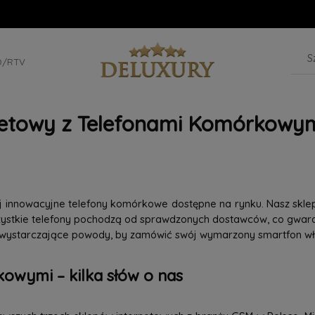
D/RTV
netowy z Telefonami Komórkowym
iej innowacyjne telefony komórkowe dostępne na rynku. Nasz skle
szystkie telefony pochodzą od sprawdzonych dostawców, co gwaran
 wystarczające powody, by zamówić swój wymarzony smartfon wła
owymi – kilka słów o nas