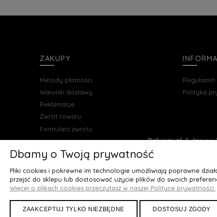
ZAKUPY
INFORM
Metody płatności
Regulamin
Warunki dostawy
Polityka p
Reklamacje
Zwrot towaru
Formularz zwrotu
Deluxury.pl
|| Struga 7
Dbamy o Twoją prywatność
Pliki cookies i pokrewne im technologie umożliwiają poprawne dzia
przejść do sklepu lub dostosować użycie plików do swoich preferenc
Więcej o plikach cookies przeczytasz w naszej Polityce prywatności.
ZAAKCEPTUJ TYLKO NIEZBĘDNE
DOSTOSUJ ZGODY