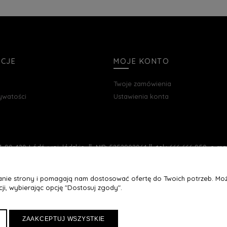
ACJE
MOJE KONTO
Twoje zamówienia
rywatości
Ustawienia konta
, 90-420 Łódź, woj. łódzkie || NIP: 5252902064 || tel.: 666 666 950, e-m
łanie strony i pomagają nam dostosować ofertę do Twoich potrzeb. Moż
ji, wybierając opcję "Dostosuj zgody".
ZAAKCEPTUJ WSZYSTKIE
Maxsote
Rocoto Theme. All rights reserved