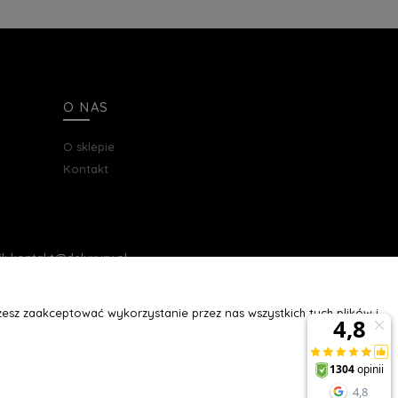
O NAS
O sklepie
Kontakt
ail: kontakt@deluxury.pl
esz zaakceptować wykorzystanie przez nas wszystkich tych plików i