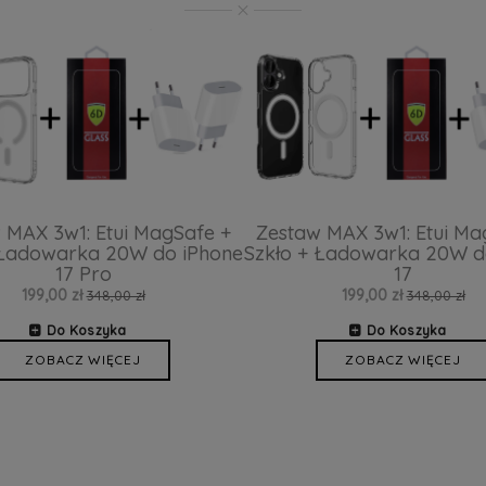
 MAX 3w1: Etui MagSafe +
Zestaw MAX 3w1: Etui Ma
 Ładowarka 20W do iPhone
Szkło + Ładowarka 20W d
17 Pro
17
199,00 zł
199,00 zł
348,00 zł
348,00 zł
Do Koszyka
Do Koszyka
ZOBACZ WIĘCEJ
ZOBACZ WIĘCEJ