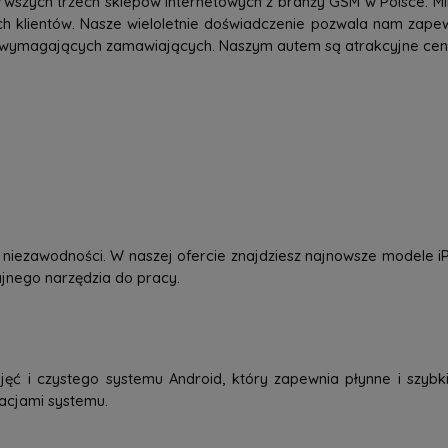
rwszych trzech sklepów internetowych z branży GSM w Polsce. Mi
h klientów. Nasze wieloletnie doświadczenie pozwala nam zap
 wymagających zamawiających. Naszym autem są atrakcyjne ceny,
 i niezawodności. W naszej ofercie znajdziesz najnowsze modele
dajnego narzędzia do pracy.
jęć i czystego systemu Android, który zapewnia płynne i szybkie
zacjami systemu.