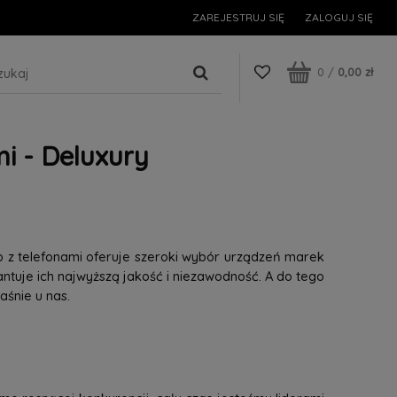
ZAREJESTRUJ SIĘ
ZALOGUJ SIĘ
0
/
0,00 zł
i - Deluxury
p z telefonami oferuje szeroki wybór urządzeń marek
tuje ich najwyższą jakość i niezawodność. A do tego
śnie u nas.