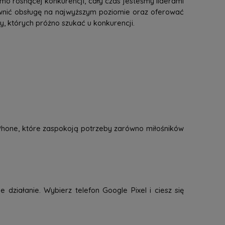
mo rosnącej konkurencji, cały czas jesteśmy liderami
ewnić obsługę na najwyższym poziomie oraz oferować
 których próżno szukać u konkurencji.
 iPhone, które zaspokoją potrzeby zarówno miłośników
 działanie. Wybierz telefon Google Pixel i ciesz się