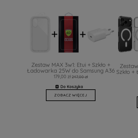
Zestaw MAX 3w1: Etui + Szkło +
Zestaw
Ładowarka 25W do Samsung A36
Szkło +
179,00 zł
247,00 zł
Do Koszyka
ZOBACZ WIĘCEJ