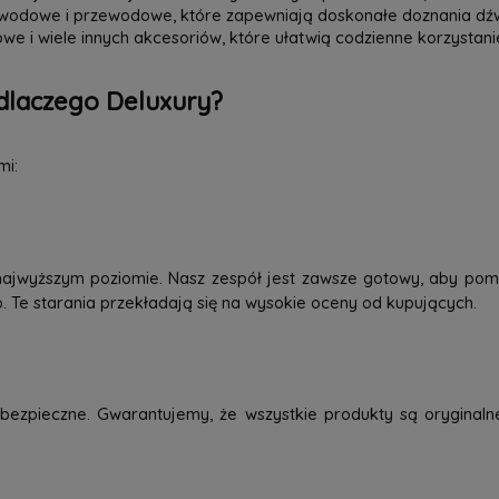
zewodowe i przewodowe, które zapewniają doskonałe doznania dź
we i wiele innych akcesoriów, które ułatwią codzienne korzystani
dlaczego Deluxury?
mi:
najwyższym poziomie. Nasz zespół jest zawsze gotowy, aby pom
o. Te starania przekładają się na wysokie oceny od kupujących.
ezpieczne. Gwarantujemy, że wszystkie produkty są oryginaln