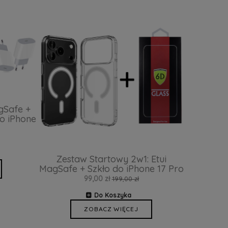
gSafe +
o iPhone
Zestaw Startowy 2w1: Etui
MagSafe + Szkło do iPhone 17 Pro
99,00 zł
199,00 zł
Do Koszyka
ZOBACZ WIĘCEJ