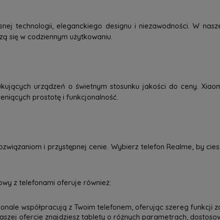
j technologii, eleganckiego designu i niezawodności. W nasze
dzą się w codziennym użytkowaniu.
kujących urządzeń o świetnym stosunku jakości do ceny. Xiao
eniących prostotę i funkcjonalność.
związaniom i przystępnej cenie. Wybierz telefon Realme, by ci
wy z telefonami oferuje również:
onale współpracują z Twoim telefonem, oferując szereg funkcji z
 naszej ofercie znajdziesz tablety o różnych parametrach, dostos