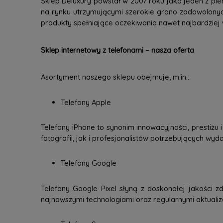
Sklep Deluxury powstał w 2007 roku jako jeden z pie
na rynku utrzymującymi szerokie grono zadowolonyc
produkty spełniające oczekiwania nawet najbardziej
Sklep internetowy z telefonami – nasza oferta
Asortyment naszego sklepu obejmuje, m.in.:
Telefony Apple
Telefony iPhone to synonim innowacyjności, prestiżu
fotografii, jak i profesjonalistów potrzebujących wy
Telefony Google
Telefony Google Pixel słyną z doskonałej jakości zd
najnowszymi technologiami oraz regularnymi aktuali