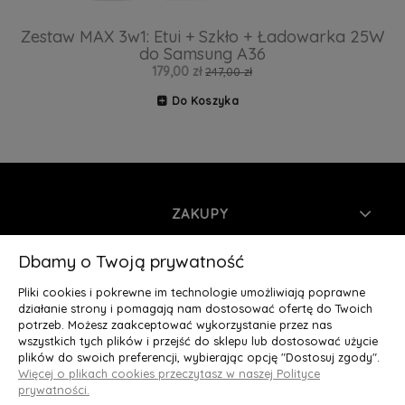
Zestaw MAX 3w1: Etui + Szkło + Ładowarka 25W
do Samsung A36
179,00 zł
247,00 zł
Do Koszyka
ZAKUPY
INFORMACJE
Dbamy o Twoją prywatność
Pliki cookies i pokrewne im technologie umożliwiają poprawne
MOJE KONTO
działanie strony i pomagają nam dostosować ofertę do Twoich
potrzeb. Możesz zaakceptować wykorzystanie przez nas
wszystkich tych plików i przejść do sklepu lub dostosować użycie
O NAS
plików do swoich preferencji, wybierając opcję "Dostosuj zgody".
Więcej o plikach cookies przeczytasz w naszej Polityce
Deluxury.pl
|| Struga 7, 90-420 Łódź, woj. łódzkie || NIP:
prywatności.
5252902064 || tel.: 666 666 950, e-mail: kontakt@deluxury.pl