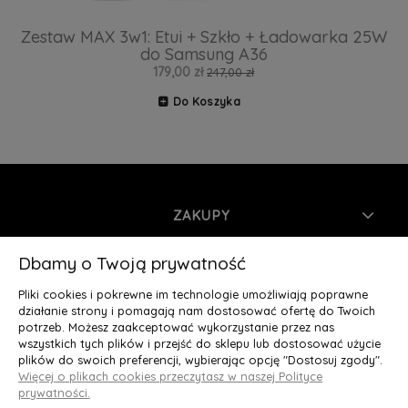
Zestaw MAX 3w1: Etui + Szkło + Ładowarka 25W
do Samsung A36
179,00 zł
247,00 zł
Do Koszyka
ZAKUPY
INFORMACJE
Dbamy o Twoją prywatność
Pliki cookies i pokrewne im technologie umożliwiają poprawne
MOJE KONTO
działanie strony i pomagają nam dostosować ofertę do Twoich
potrzeb. Możesz zaakceptować wykorzystanie przez nas
wszystkich tych plików i przejść do sklepu lub dostosować użycie
O NAS
plików do swoich preferencji, wybierając opcję "Dostosuj zgody".
Więcej o plikach cookies przeczytasz w naszej Polityce
Deluxury.pl
|| Struga 7, 90-420 Łódź, woj. łódzkie || NIP:
prywatności.
5252902064 || tel.: 666 666 950, e-mail: kontakt@deluxury.pl