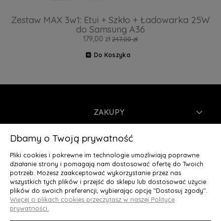
Zestaw MAX 3w1: Etui + Szkło + Ładowarka 25W
do Samsung A36
179,00 zł
247,00 zł
Do Koszyka
ZAKUPY
INFORMACJE
Dbamy o Twoją prywatność
Pliki cookies i pokrewne im technologie umożliwiają poprawne
MOJE KONTO
działanie strony i pomagają nam dostosować ofertę do Twoich
potrzeb. Możesz zaakceptować wykorzystanie przez nas
wszystkich tych plików i przejść do sklepu lub dostosować użycie
O NAS
plików do swoich preferencji, wybierając opcję "Dostosuj zgody".
Więcej o plikach cookies przeczytasz w naszej Polityce
Deluxury.pl
|| Struga 7, 90-420 Łódź, woj. łódzkie || NIP:
prywatności.
5252902064 || tel.: 666 666 950, e-mail: kontakt@deluxury.pl