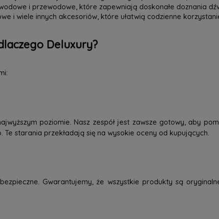
zewodowe i przewodowe, które zapewniają doskonałe doznania dź
we i wiele innych akcesoriów, które ułatwią codzienne korzystani
dlaczego Deluxury?
mi:
najwyższym poziomie. Nasz zespół jest zawsze gotowy, aby pom
o. Te starania przekładają się na wysokie oceny od kupujących.
ezpieczne. Gwarantujemy, że wszystkie produkty są oryginaln