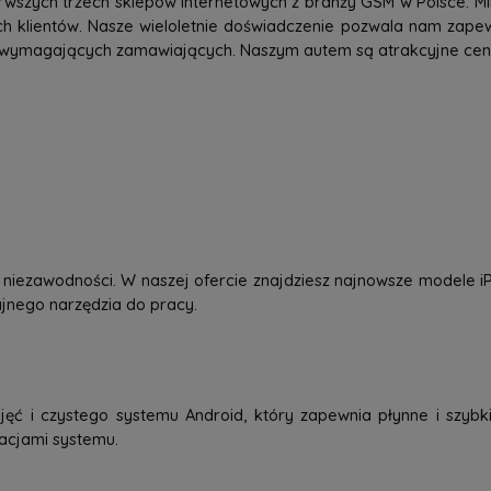
rwszych trzech sklepów internetowych z branży GSM w Polsce. Mi
h klientów. Nasze wieloletnie doświadczenie pozwala nam zap
 wymagających zamawiających. Naszym autem są atrakcyjne ceny,
 i niezawodności. W naszej ofercie znajdziesz najnowsze modele
dajnego narzędzia do pracy.
jęć i czystego systemu Android, który zapewnia płynne i szybkie
zacjami systemu.