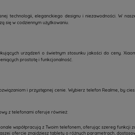
j technologii, eleganckiego designu i niezawodności. W nasze
dzą się w codziennym użytkowaniu.
kujących urządzeń o świetnym stosunku jakości do ceny. Xiao
eniących prostotę i funkcjonalność.
związaniom i przystępnej cenie. Wybierz telefon Realme, by ci
wy z telefonami oferuje również:
onale współpracują z Twoim telefonem, oferując szereg funkcji z
 naszej ofercie znajdziesz tablety o różnych parametrach, dostos