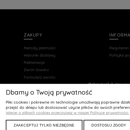
ZAKUPY
INFORM
Metody płatności
Regulamin
Warunki dostawy
Polityka p
Reklamacje
Zwrot towaru
Formularz zwrotu
Deluxury.pl
|| Struga 7
Dbamy o Twoją prywatność
Pliki cookies i pokrewne im technologie umożliwiają poprawne dzia
przejść do sklepu lub dostosować użycie plików do swoich preferenc
Więcej o plikach cookies przeczytasz w naszej Polityce prywatności.
ZAAKCEPTUJ TYLKO NIEZBĘDNE
DOSTOSUJ ZGODY