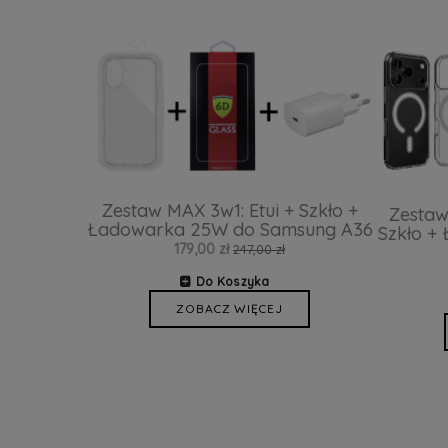
Zestaw MAX 3w1: Etui + Szkło +
Zestaw
Ładowarka 25W do Samsung A36
Szkło +
179,00 zł
247,00 zł
Do Koszyka
ZOBACZ WIĘCEJ