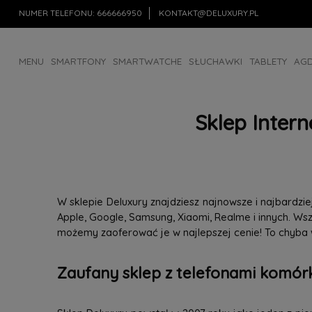
NUMER TELEFONU:
666666950
KONTAKT@DELUXURY.PL
MENU
SMARTFONY
SMARTWATCHE
SŁUCHAWKI
TABLETY
AG
AKCESORIA
OUTLET
Sklep Inter
W sklepie Deluxury znajdziesz najnowsze i najbardz
Apple, Google, Samsung, Xiaomi, Realme i innych. W
możemy zaoferować je w najlepszej cenie! To chyba
Zaufany sklep z telefonami komórk