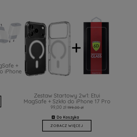
gSafe +
o iPhone
Zestaw Startowy 2w1: Etui
MagSafe + Szkło do iPhone 17 Pro
99,00 zł
199,00 zł
Do Koszyka
ZOBACZ WIĘCEJ