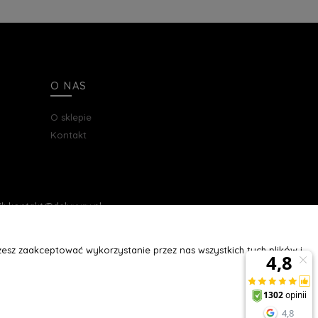
O NAS
O sklepie
Kontakt
ail: kontakt@deluxury.pl
esz zaakceptować wykorzystanie przez nas wszystkich tych plików i