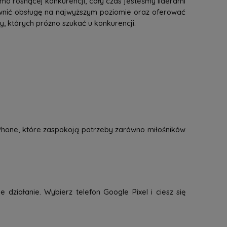
mo rosnącej konkurencji, cały czas jesteśmy liderami
ewnić obsługę na najwyższym poziomie oraz oferować
 których próżno szukać u konkurencji.
 iPhone, które zaspokoją potrzeby zarówno miłośników
 działanie. Wybierz telefon Google Pixel i ciesz się