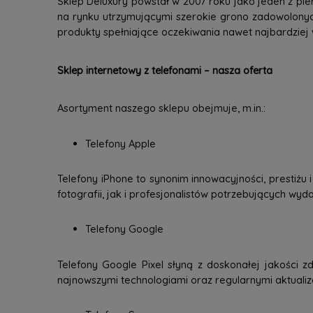
Sklep Deluxury powstał w 2007 roku jako jeden z pie
na rynku utrzymującymi szerokie grono zadowolonyc
produkty spełniające oczekiwania nawet najbardziej
Sklep internetowy z telefonami – nasza oferta
Asortyment naszego sklepu obejmuje, m.in.:
Telefony Apple
Telefony iPhone to synonim innowacyjności, prestiżu
fotografii, jak i profesjonalistów potrzebujących wy
Telefony Google
Telefony Google Pixel słyną z doskonałej jakości zd
najnowszymi technologiami oraz regularnymi aktuali