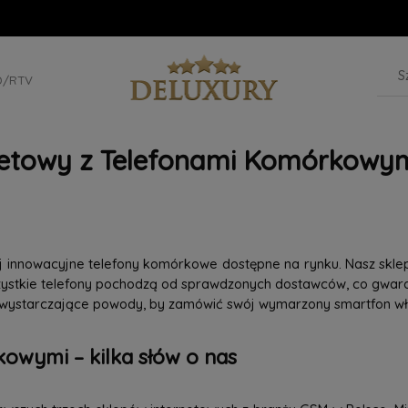
D/RTV
netowy z Telefonami Komórkowym
iej innowacyjne telefony komórkowe dostępne na rynku. Nasz skle
szystkie telefony pochodzą od sprawdzonych dostawców, co gwaran
 wystarczające powody, by zamówić swój wymarzony smartfon wła
owymi – kilka słów o nas