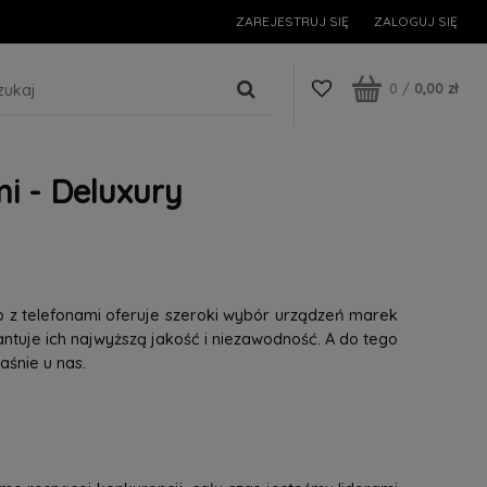
ZAREJESTRUJ SIĘ
ZALOGUJ SIĘ
0
/
0,00 zł
i - Deluxury
p z telefonami oferuje szeroki wybór urządzeń marek
tuje ich najwyższą jakość i niezawodność. A do tego
śnie u nas.