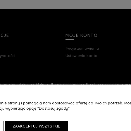
ACJE
MOJE KONTO
Twoje zamówienia
rywatości
Ustawienia konta
, 90-420 Łódź, woj. łódzkie || NIP: 5252902064 || tel.: 666 666 950, e-m
łanie strony i pomagają nam dostosować ofertę do Twoich potrzeb. Moż
ji, wybierając opcję "Dostosuj zgody".
ZAAKCEPTUJ WSZYSTKIE
Maxsote
Rocoto Theme. All rights reserved