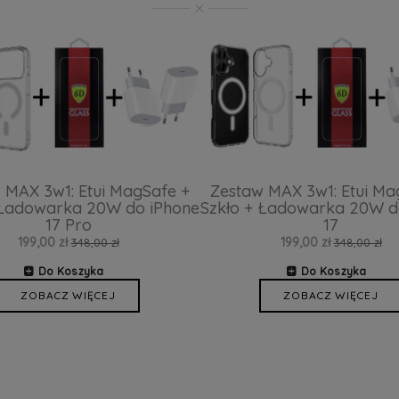
 MAX 3w1: Etui MagSafe +
Zestaw MAX 3w1: Etui Ma
 Ładowarka 20W do iPhone
Szkło + Ładowarka 20W d
17 Pro
17
199,00 zł
199,00 zł
348,00 zł
348,00 zł
Do Koszyka
Do Koszyka
ZOBACZ WIĘCEJ
ZOBACZ WIĘCEJ