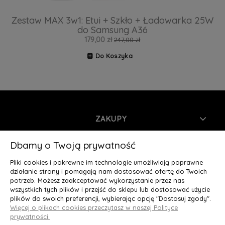
Zestaw MAX 3w1: Etui + Szkło + Ładowarka 25W
do Samsung A36
179,00 zł
247,00 zł
Do Koszyka
ZAKUPY
INFORMACJE
Dbamy o Twoją prywatność
Pliki cookies i pokrewne im technologie umożliwiają poprawne
MOJE KONTO
działanie strony i pomagają nam dostosować ofertę do Twoich
potrzeb. Możesz zaakceptować wykorzystanie przez nas
wszystkich tych plików i przejść do sklepu lub dostosować użycie
O NAS
plików do swoich preferencji, wybierając opcję "Dostosuj zgody".
Więcej o plikach cookies przeczytasz w naszej Polityce
Deluxury.pl
|| Struga 7, 90-420 Łódź, woj. łódzkie || NIP:
prywatności.
5252902064 || tel.: 666 666 950, e-mail: kontakt@deluxury.pl