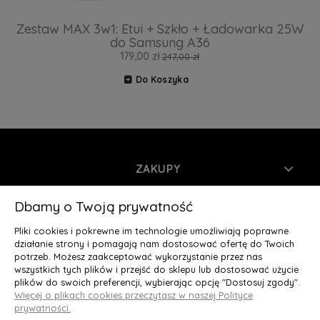
Zestaw MAX 3w1: Etui + Szkło + Ładowarka 25W
do Samsung A36
179,00 zł
247,00 zł
Do Koszyka
ZAKUPY
INFORMACJE
Dbamy o Twoją prywatność
Pliki cookies i pokrewne im technologie umożliwiają poprawne
MOJE KONTO
działanie strony i pomagają nam dostosować ofertę do Twoich
potrzeb. Możesz zaakceptować wykorzystanie przez nas
wszystkich tych plików i przejść do sklepu lub dostosować użycie
O NAS
plików do swoich preferencji, wybierając opcję "Dostosuj zgody".
Więcej o plikach cookies przeczytasz w naszej Polityce
Deluxury.pl
|| Struga 7, 90-420 Łódź, woj. łódzkie || NIP:
prywatności.
5252902064 || tel.: 666 666 950, e-mail: kontakt@deluxury.pl