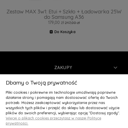
Zestaw MAX 3w1: Etui + Szkło + Ładowarka 25W
do Samsung A36
179,00 zł
247,00 zł
Do Koszyka
ZAKUPY
INFORMACJE
Dbamy o Twoją prywatność
Pliki cookies i pokrewne im technologie umożliwiają poprawne
MOJE KONTO
działanie strony i pomagają nam dostosować ofertę do Twoich
potrzeb. Możesz zaakceptować wykorzystanie przez nas
wszystkich tych plików i przejść do sklepu lub dostosować użycie
O NAS
plików do swoich preferencji, wybierając opcję "Dostosuj zgody".
Więcej o plikach cookies przeczytasz w naszej Polityce
Deluxury.pl
|| Struga 7, 90-420 Łódź, woj. łódzkie || NIP:
prywatności.
5252902064 || tel.: 666 666 950, e-mail: kontakt@deluxury.pl