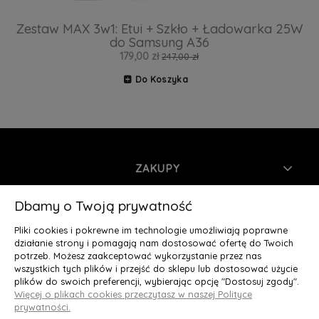
Zestaw MAX 3w1: Etui + Szkło + Ładowarka 25W
do Samsung A36
179,00 zł
247,00 zł
Do Koszyka
ZAKUPY
INFORMACJE
Dbamy o Twoją prywatność
Pliki cookies i pokrewne im technologie umożliwiają poprawne
MOJE KONTO
działanie strony i pomagają nam dostosować ofertę do Twoich
potrzeb. Możesz zaakceptować wykorzystanie przez nas
wszystkich tych plików i przejść do sklepu lub dostosować użycie
O NAS
plików do swoich preferencji, wybierając opcję "Dostosuj zgody".
Więcej o plikach cookies przeczytasz w naszej Polityce
Deluxury.pl
|| Struga 7, 90-420 Łódź, woj. łódzkie || NIP:
prywatności.
5252902064 || tel.: 666 666 950, e-mail: kontakt@deluxury.pl