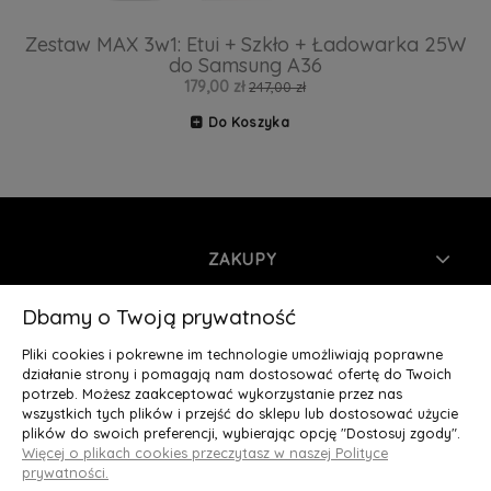
Zestaw MAX 3w1: Etui + Szkło + Ładowarka 25W
do Samsung A36
179,00 zł
247,00 zł
Do Koszyka
ZAKUPY
INFORMACJE
Dbamy o Twoją prywatność
Pliki cookies i pokrewne im technologie umożliwiają poprawne
MOJE KONTO
działanie strony i pomagają nam dostosować ofertę do Twoich
potrzeb. Możesz zaakceptować wykorzystanie przez nas
wszystkich tych plików i przejść do sklepu lub dostosować użycie
O NAS
plików do swoich preferencji, wybierając opcję "Dostosuj zgody".
Więcej o plikach cookies przeczytasz w naszej Polityce
Deluxury.pl
|| Struga 7, 90-420 Łódź, woj. łódzkie || NIP:
prywatności.
5252902064 || tel.: 666 666 950, e-mail: kontakt@deluxury.pl