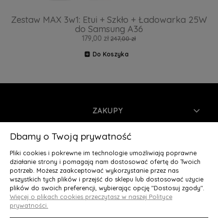
Zestaw MAX 3w1: Etui + Szkło + Ładowarka 25W
do Samsung A36
179,00 zł
247,00 zł
Do Koszyka
ZAKUPY
INFORMACJE
Dbamy o Twoją prywatność
Pliki cookies i pokrewne im technologie umożliwiają poprawne
MOJE KONTO
działanie strony i pomagają nam dostosować ofertę do Twoich
potrzeb. Możesz zaakceptować wykorzystanie przez nas
wszystkich tych plików i przejść do sklepu lub dostosować użycie
O NAS
plików do swoich preferencji, wybierając opcję "Dostosuj zgody".
Więcej o plikach cookies przeczytasz w naszej Polityce
Deluxury.pl
|| Struga 7, 90-420 Łódź, woj. łódzkie || NIP:
prywatności.
5252902064 || tel.: 666 666 950, e-mail: kontakt@deluxury.pl