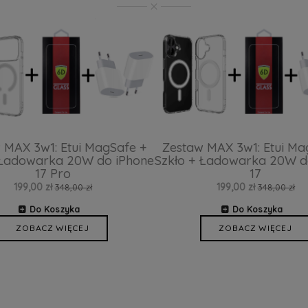
 MAX 3w1: Etui MagSafe +
Zestaw MAX 3w1: Etui Ma
 Ładowarka 20W do iPhone
Szkło + Ładowarka 20W d
17 Pro
17
199,00 zł
199,00 zł
348,00 zł
348,00 zł
Do Koszyka
Do Koszyka
ZOBACZ WIĘCEJ
ZOBACZ WIĘCEJ