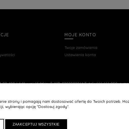
ACJE
MOJE KONTO
Twoje zamówienia
rywatości
Ustawienia konta
, 90-420 Łódź, woj. łódzkie || NIP: 5252902064 || tel.: 666 666 950, e-m
łanie strony i pomagają nam dostosować ofertę do Twoich potrzeb. Moż
ji, wybierając opcję "Dostosuj zgody".
ZAAKCEPTUJ WSZYSTKIE
Maxsote
Rocoto Theme. All rights reserved