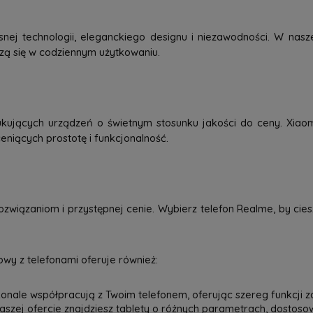
j technologii, eleganckiego designu i niezawodności. W nasze
dzą się w codziennym użytkowaniu.
kujących urządzeń o świetnym stosunku jakości do ceny. Xiao
eniących prostotę i funkcjonalność.
związaniom i przystępnej cenie. Wybierz telefon Realme, by ci
wy z telefonami oferuje również:
onale współpracują z Twoim telefonem, oferując szereg funkcji z
 naszej ofercie znajdziesz tablety o różnych parametrach, dostos