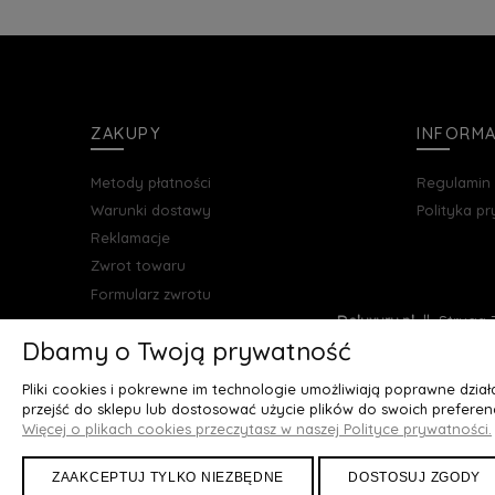
ZAKUPY
INFORM
Metody płatności
Regulamin
Warunki dostawy
Polityka p
Reklamacje
Zwrot towaru
Formularz zwrotu
Deluxury.pl
|| Struga 7
Dbamy o Twoją prywatność
Pliki cookies i pokrewne im technologie umożliwiają poprawne dzia
przejść do sklepu lub dostosować użycie plików do swoich preferenc
Więcej o plikach cookies przeczytasz w naszej Polityce prywatności.
ZAAKCEPTUJ TYLKO NIEZBĘDNE
DOSTOSUJ ZGODY