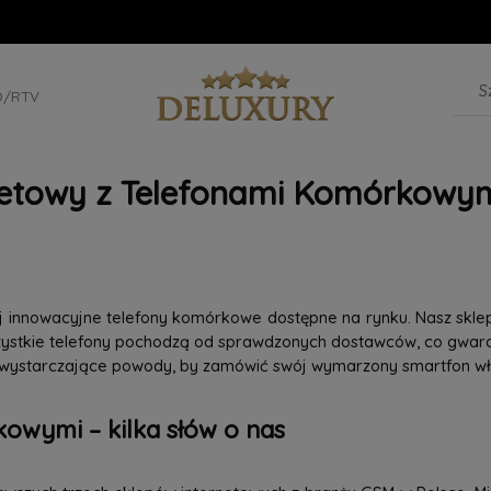
D/RTV
netowy z Telefonami Komórkowym
iej innowacyjne telefony komórkowe dostępne na rynku. Nasz skle
szystkie telefony pochodzą od sprawdzonych dostawców, co gwaran
 wystarczające powody, by zamówić swój wymarzony smartfon wła
owymi – kilka słów o nas