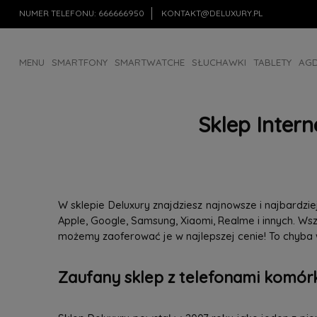
NUMER TELEFONU:
666666950
KONTAKT@DELUXURY.PL
MENU
SMARTFONY
SMARTWATCHE
SŁUCHAWKI
TABLETY
AG
AKCESORIA
OUTLET
Sklep Inter
W sklepie Deluxury znajdziesz najnowsze i najbardz
Apple, Google, Samsung, Xiaomi, Realme i innych. W
możemy zaoferować je w najlepszej cenie! To chyba
Zaufany sklep z telefonami komórk