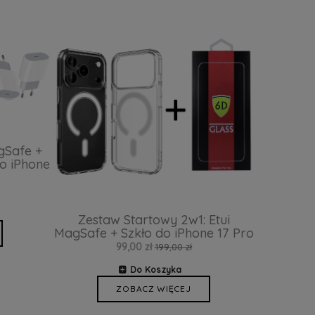
gSafe +
o iPhone
Zestaw Startowy 2w1: Etui
MagSafe + Szkło do iPhone 17 Pro
99,00 zł
199,00 zł
Do Koszyka
ZOBACZ WIĘCEJ