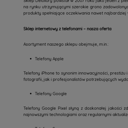
Sklep Deluxury powstał w 2007 roku jako jeden z pie
na rynku utrzymującymi szerokie grono zadowolonyc
produkty spełniające oczekiwania nawet najbardziej
Sklep internetowy z telefonami – nasza oferta
Asortyment naszego sklepu obejmuje, m.in.:
Telefony Apple
Telefony iPhone to synonim innowacyjności, prestiżu
fotografii, jak i profesjonalistów potrzebujących wy
Telefony Google
Telefony Google Pixel słyną z doskonałej jakości zd
najnowszymi technologiami oraz regularnymi aktuali