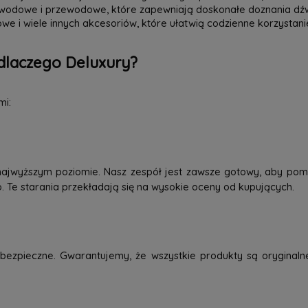
zewodowe i przewodowe, które zapewniają doskonałe doznania dź
we i wiele innych akcesoriów, które ułatwią codzienne korzystani
dlaczego Deluxury?
mi:
najwyższym poziomie. Nasz zespół jest zawsze gotowy, aby pom
o. Te starania przekładają się na wysokie oceny od kupujących.
ezpieczne. Gwarantujemy, że wszystkie produkty są oryginaln