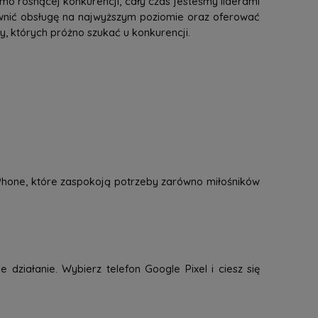
mo rosnącej konkurencji, cały czas jesteśmy liderami
ewnić obsługę na najwyższym poziomie oraz oferować
 których próżno szukać u konkurencji.
 iPhone, które zaspokoją potrzeby zarówno miłośników
 działanie. Wybierz telefon Google Pixel i ciesz się