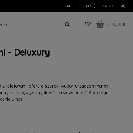
ZAREJESTRUJ SIĘ
ZALOGUJ SIĘ
0
/
0,00 zł
i - Deluxury
p z telefonami oferuje szeroki wybór urządzeń marek
tuje ich najwyższą jakość i niezawodność. A do tego
śnie u nas.