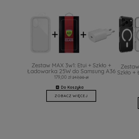
Zestaw MAX 3w1: Etui + Szkło +
Zestaw
Ładowarka 25W do Samsung A36
Szkło +
179,00 zł
247,00 zł
Do Koszyka
ZOBACZ WIĘCEJ