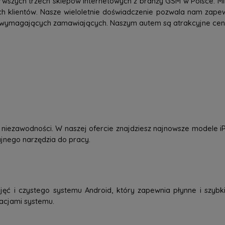
rwszych trzech sklepów internetowych z branży GSM w Polsce. Mi
h klientów. Nasze wieloletnie doświadczenie pozwala nam zap
 wymagających zamawiających. Naszym autem są atrakcyjne ceny,
 i niezawodności. W naszej ofercie znajdziesz najnowsze modele
dajnego narzędzia do pracy.
jęć i czystego systemu Android, który zapewnia płynne i szybkie
zacjami systemu.