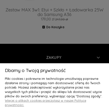
Zestaw MAX 3w1: Etui + Szkło + Ładowarka 25W
do Samsung A36
179,00 zł
247,00 zł
Do Koszyka
ZAKUPY
INFORMACJE
Dbamy o Twoją prywatność
Pliki cookies i pokrewne im technologie umożliwiają poprawne
MOJE KONTO
działanie strony i pomagają nam dostosować ofertę do Twoich
potrzeb. Możesz zaakceptować wykorzystanie przez nas
wszystkich tych plików i przejść do sklepu lub dostosować użycie
O NAS
plików do swoich preferencji, wybierając opcję "Dostosuj zgody".
Więcej o plikach cookies przeczytasz w naszej Polityce
Deluxury.pl
|| Struga 7, 90-420 Łódź, woj. łódzkie || NIP:
prywatności.
5252902064 || tel.: 666 666 950, e-mail: kontakt@deluxury.pl