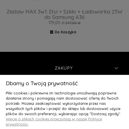
Zestaw MAX 3w1: Etui + Szkło + Ładowarka 25W
do Samsung A36
179,00 zł
247,00 zł
Do Koszyka
ZAKUPY
INFORMACJE
Dbamy o Twoją prywatność
Pliki cookies i pokrewne im technologie umożliwiają poprawne
MOJE KONTO
działanie strony i pomagają nam dostosować ofertę do Twoich
potrzeb. Możesz zaakceptować wykorzystanie przez nas
wszystkich tych plików i przejść do sklepu lub dostosować użycie
O NAS
plików do swoich preferencji, wybierając opcję "Dostosuj zgody".
Więcej o plikach cookies przeczytasz w naszej Polityce
Deluxury.pl
|| Struga 7, 90-420 Łódź, woj. łódzkie || NIP:
prywatności.
5252902064 || tel.: 666 666 950, e-mail: kontakt@deluxury.pl