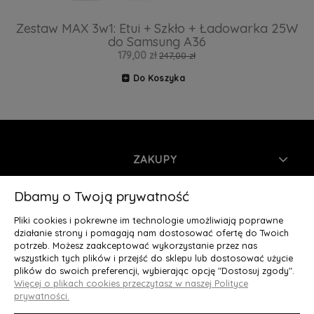
Zestaw MAX 3w1: Etui + Szkło + Ładowarka 25W
do Samsung A36
179,00 zł
247,00 zł
Do Koszyka
ZAKUPY
INFORMACJE
Dbamy o Twoją prywatność
Pliki cookies i pokrewne im technologie umożliwiają poprawne
MOJE KONTO
działanie strony i pomagają nam dostosować ofertę do Twoich
potrzeb. Możesz zaakceptować wykorzystanie przez nas
wszystkich tych plików i przejść do sklepu lub dostosować użycie
O NAS
plików do swoich preferencji, wybierając opcję "Dostosuj zgody".
Więcej o plikach cookies przeczytasz w naszej Polityce
Deluxury.pl
|| Struga 7, 90-420 Łódź, woj. łódzkie || NIP:
prywatności.
5252902064 || tel.: 666 666 950, e-mail: kontakt@deluxury.pl