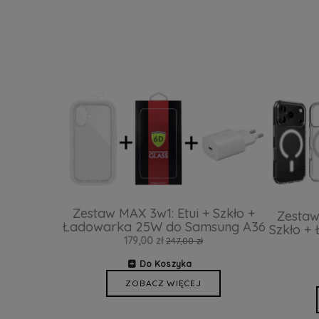
Zestaw MAX 3w1: Etui + Szkło +
Zestaw
Ładowarka 25W do Samsung A36
Szkło +
179,00 zł
247,00 zł
Do Koszyka
ZOBACZ WIĘCEJ