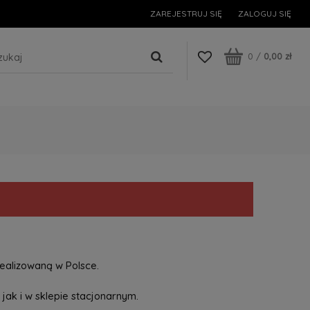
ZAREJESTRUJ SIĘ
ZALOGUJ SIĘ
0
/
0,00 zł
ealizowaną w Polsce.
jak i w sklepie stacjonarnym.