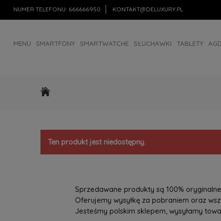
NUMER TELEFONU:
666666950
KONTAKT@DELUXURY.PL
MENU
SMARTFONY
SMARTWATCHE
SŁUCHAWKI
TABLETY
AG
AKCESORIA
OUTLET
Ten produkt jest niedostępny.
Sprzedawane produkty są 100% oryginalne, 
Oferujemy wysyłkę za pobraniem oraz wszys
Jesteśmy polskim sklepem, wysyłamy towary 