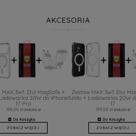
AKCESORIA
 MAX 3w1: Etui MagSafe +
Zestaw MAX 3w1: Etui Ma
 Ładowarka 20W do iPhone
Szkło + Ładowarka 20W d
17 Pro
17
199,00 zł
199,00 zł
348,00 zł
348,00 zł
Do Koszyka
Do Koszyka
ZOBACZ WIĘCEJ
ZOBACZ WIĘCEJ