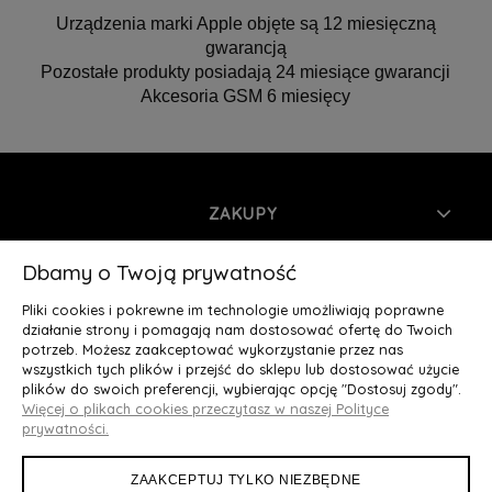
Urządzenia marki Apple objęte są 12 miesięczną
gwarancją
Pozostałe produkty posiadają 24 miesiące gwarancji
Akcesoria GSM 6 miesięcy
ZAKUPY
INFORMACJE
Dbamy o Twoją prywatność
Pliki cookies i pokrewne im technologie umożliwiają poprawne
MOJE KONTO
działanie strony i pomagają nam dostosować ofertę do Twoich
potrzeb. Możesz zaakceptować wykorzystanie przez nas
wszystkich tych plików i przejść do sklepu lub dostosować użycie
O NAS
plików do swoich preferencji, wybierając opcję "Dostosuj zgody".
Więcej o plikach cookies przeczytasz w naszej Polityce
Deluxury.pl
|| Struga 7, 90-420 Łódź, woj. łódzkie || NIP:
prywatności.
5252902064 || tel.: 666 666 950, e-mail: kontakt@deluxury.pl
ZAAKCEPTUJ TYLKO NIEZBĘDNE