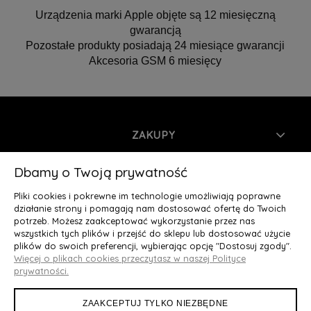
Urządzenia marki Apple objęte są 12 miesięczną
gwarancją
Pozostałe produkty posiadają 24 miesiące gwarancji
Akcesoria GSM 6 miesięcy
ZAKUPY
INFORMACJE
Dbamy o Twoją prywatność
Pliki cookies i pokrewne im technologie umożliwiają poprawne
MOJE KONTO
działanie strony i pomagają nam dostosować ofertę do Twoich
potrzeb. Możesz zaakceptować wykorzystanie przez nas
wszystkich tych plików i przejść do sklepu lub dostosować użycie
O NAS
plików do swoich preferencji, wybierając opcję "Dostosuj zgody".
Więcej o plikach cookies przeczytasz w naszej Polityce
Deluxury.pl
|| Struga 7, 90-420 Łódź, woj. łódzkie || NIP:
prywatności.
5252902064 || tel.: 666 666 950, e-mail: kontakt@deluxury.pl
ZAAKCEPTUJ TYLKO NIEZBĘDNE