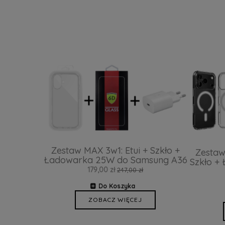
Zestaw MAX 3w1: Etui + Szkło +
Zestaw
Ładowarka 25W do Samsung A36
Szkło +
179,00 zł
247,00 zł
Do Koszyka
ZOBACZ WIĘCEJ