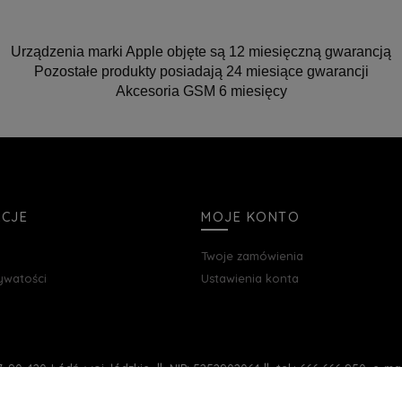
Urządzenia marki Apple objęte są 12 miesięczną gwarancją
Pozostałe produkty posiadają 24 miesiące gwarancji
Akcesoria GSM 6 miesięcy
ACJE
MOJE KONTO
Twoje zamówienia
rywatości
Ustawienia konta
, 90-420 Łódź, woj. łódzkie || NIP: 5252902064 || tel.: 666 666 950, e-m