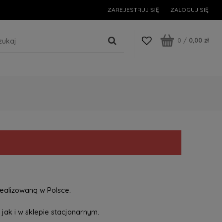
ZAREJESTRUJ SIĘ
ZALOGUJ SIĘ
0
/
0,00 zł
ealizowaną w Polsce.
jak i w sklepie stacjonarnym.