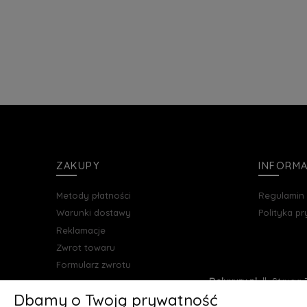
ZAKUPY
INFORM
Metody płatności
Regulamin
Warunki dostawy
Polityka p
Reklamacje
Zwrot towaru
Formularz zwrotu
Deluxury.pl
|| Struga 7
Dbamy o Twoją prywatność