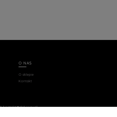
O NAS
O sklepie
Kontakt
ail: kontakt@deluxury.pl