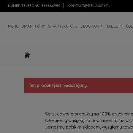
NUMER TELEFONU:
666666950
KONTAKT@DELUXURY.PL
MENU
SMARTFONY
SMARTWATCHE
SŁUCHAWKI
TABLETY
AG
AKCESORIA
OUTLET
Ten produkt jest niedostępny.
Sprzedawane produkty są 100% oryginalne, 
Oferujemy wysyłkę za pobraniem oraz wszys
Jesteśmy polskim sklepem, wysyłamy towary 