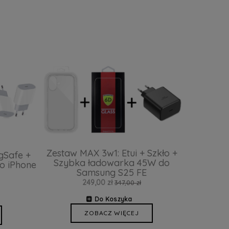
Zestaw MAX 3w1: Etui + Szkło +
gSafe +
Szybka ładowarka 45W do
o iPhone
Samsung S25 FE
249,00 zł
347,00 zł
Do Koszyka
ZOBACZ WIĘCEJ