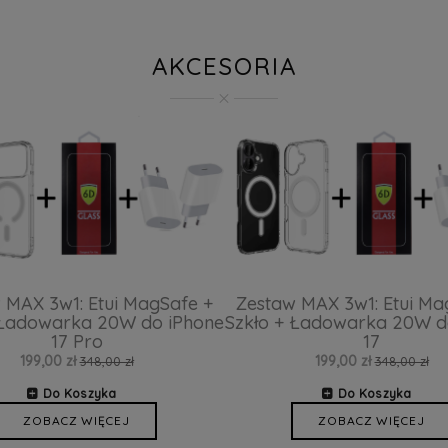
AKCESORIA
 MAX 3w1: Etui MagSafe +
Zestaw MAX 3w1: Etui Ma
 Ładowarka 20W do iPhone
Szkło + Ładowarka 20W d
17 Pro
17
199,00 zł
199,00 zł
348,00 zł
348,00 zł
Do Koszyka
Do Koszyka
ZOBACZ WIĘCEJ
ZOBACZ WIĘCEJ