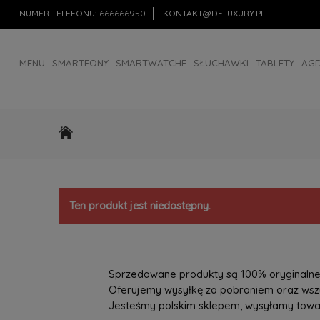
NUMER TELEFONU:
666666950
KONTAKT@DELUXURY.PL
MENU
SMARTFONY
SMARTWATCHE
SŁUCHAWKI
TABLETY
AG
AKCESORIA
OUTLET
Ten produkt jest niedostępny.
Sprzedawane produkty są 100% oryginalne, 
Oferujemy wysyłkę za pobraniem oraz wszys
Jesteśmy polskim sklepem, wysyłamy towary 