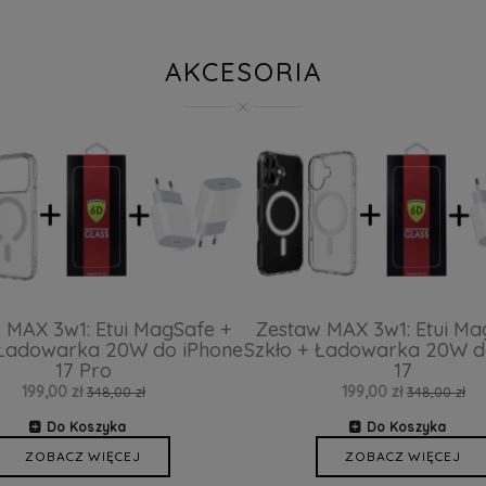
AKCESORIA
 MAX 3w1: Etui MagSafe +
Zestaw MAX 3w1: Etui Ma
 Ładowarka 20W do iPhone
Szkło + Ładowarka 20W d
17 Pro
17
199,00 zł
199,00 zł
348,00 zł
348,00 zł
Do Koszyka
Do Koszyka
ZOBACZ WIĘCEJ
ZOBACZ WIĘCEJ