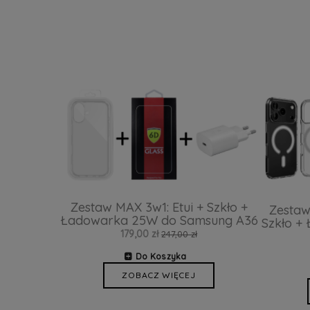
Zestaw MAX 3w1: Etui + Szkło +
Zestaw
Ładowarka 25W do Samsung A36
Szkło +
179,00 zł
247,00 zł
Do Koszyka
ZOBACZ WIĘCEJ