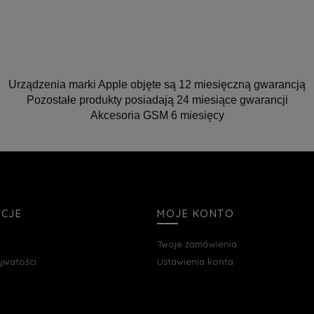
Urządzenia marki Apple objęte są 12 miesięczną gwarancją
Pozostałe produkty posiadają 24 miesiące gwarancji
Akcesoria GSM 6 miesięcy
ACJE
MOJE KONTO
Twoje zamówienia
rywatości
Ustawienia konta