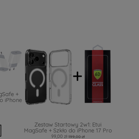
gSafe +
o iPhone
Zestaw Startowy 2w1: Etui
MagSafe + Szkło do iPhone 17 Pro
99,00 zł
199,00 zł