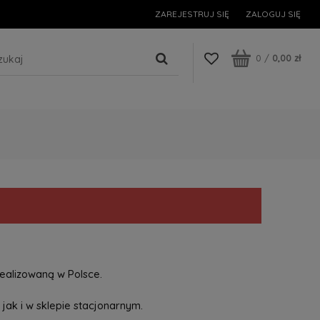
ZAREJESTRUJ SIĘ
ZALOGUJ SIĘ
0
/
0,00 zł
ealizowaną w Polsce.
jak i w sklepie stacjonarnym.