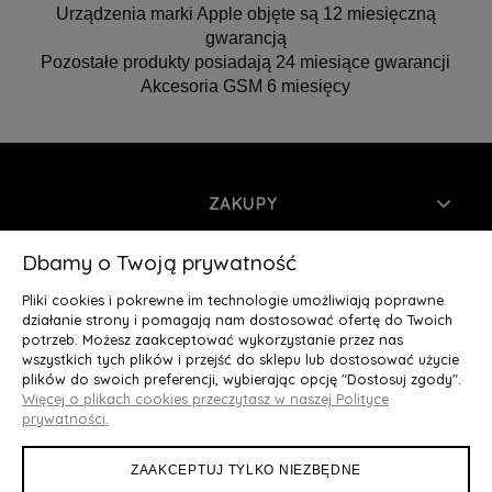
Urządzenia marki Apple objęte są 12 miesięczną
gwarancją
Pozostałe produkty posiadają 24 miesiące gwarancji
Akcesoria GSM 6 miesięcy
ZAKUPY
INFORMACJE
Dbamy o Twoją prywatność
Pliki cookies i pokrewne im technologie umożliwiają poprawne
MOJE KONTO
działanie strony i pomagają nam dostosować ofertę do Twoich
potrzeb. Możesz zaakceptować wykorzystanie przez nas
wszystkich tych plików i przejść do sklepu lub dostosować użycie
O NAS
plików do swoich preferencji, wybierając opcję "Dostosuj zgody".
Więcej o plikach cookies przeczytasz w naszej Polityce
Deluxury.pl
|| Struga 7, 90-420 Łódź, woj. łódzkie || NIP:
prywatności.
5252902064 || tel.: 666 666 950, e-mail: kontakt@deluxury.pl
ZAAKCEPTUJ TYLKO NIEZBĘDNE