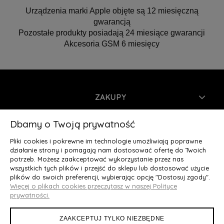
Urządzenia marki Apple objęte są 12 miesięczną
gwarancją
Pozostałe produkty posiadają 24 miesiące gwarancji
Akcesoria GSM 6 miesięcy
ZAKUPY
INFORMACJE
Dbamy o Twoją prywatność
Pliki cookies i pokrewne im technologie umożliwiają poprawne
MOJE KONTO
działanie strony i pomagają nam dostosować ofertę do Twoich
potrzeb. Możesz zaakceptować wykorzystanie przez nas
wszystkich tych plików i przejść do sklepu lub dostosować użycie
O NAS
plików do swoich preferencji, wybierając opcję "Dostosuj zgody".
Więcej o plikach cookies przeczytasz w naszej Polityce
Deluxury.pl
|| Struga 7, 90-420 Łódź, woj. łódzkie || NIP:
prywatności.
5252902064 || tel.: 666 666 950, e-mail: kontakt@deluxury.pl
ZAAKCEPTUJ TYLKO NIEZBĘDNE