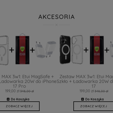
AKCESORIA
 MAX 3w1: Etui MagSafe +
Zestaw MAX 3w1: Etui Ma
 Ładowarka 20W do iPhone
Szkło + Ładowarka 20W d
17 Pro
17
199,00 zł
199,00 zł
348,00 zł
348,00 zł
Do Koszyka
Do Koszyka
ZOBACZ WIĘCEJ
ZOBACZ WIĘCEJ