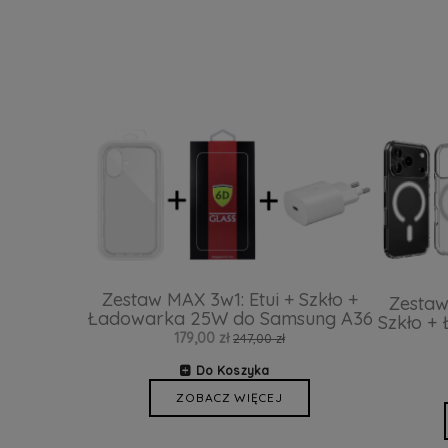
Zestaw MAX 3w1: Etui + Szkło +
Zestaw
Ładowarka 25W do Samsung A36
Szkło +
179,00 zł
247,00 zł
Do Koszyka
ZOBACZ WIĘCEJ