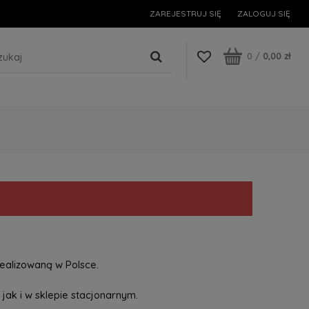
ZAREJESTRUJ SIĘ
ZALOGUJ SIĘ
0
/
0,00 zł
ealizowaną w Polsce.
jak i w sklepie stacjonarnym.