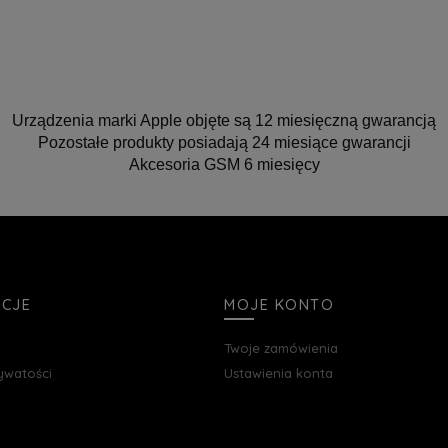
Urządzenia marki Apple objęte są 12 miesięczną gwarancją
Pozostałe produkty posiadają 24 miesiące gwarancji
Akcesoria GSM 6 miesięcy
ACJE
MOJE KONTO
Twoje zamówienia
rywatości
Ustawienia konta