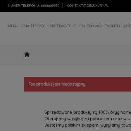
NUMER TELEFONU:
666666950
KONTAKT@DELUXURY.PL
MENU
SMARTFONY
SMARTWATCHE
SŁUCHAWKI
TABLETY
AG
AKCESORIA
OUTLET
Ten produkt jest niedostępny.
Sprzedawane produkty są 100% oryginalne, 
Oferujemy wysyłkę za pobraniem oraz wszys
Jesteśmy polskim sklepem, wysyłamy towary 