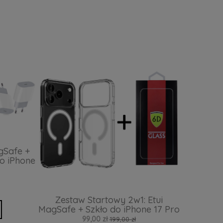
gSafe +
o iPhone
Zestaw Startowy 2w1: Etui
MagSafe + Szkło do iPhone 17 Pro
99,00 zł
199,00 zł