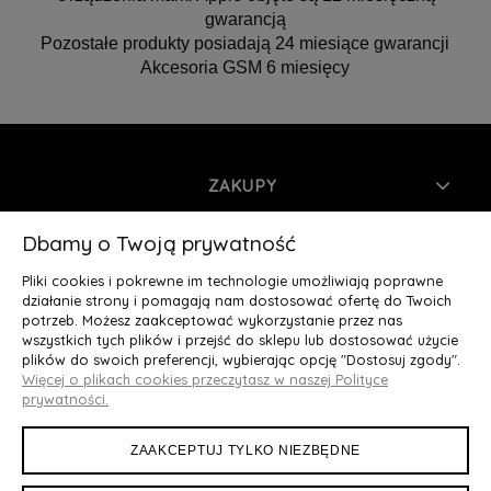
gwarancją
Pozostałe produkty posiadają 24 miesiące gwarancji
Akcesoria GSM 6 miesięcy
ZAKUPY
INFORMACJE
Dbamy o Twoją prywatność
Pliki cookies i pokrewne im technologie umożliwiają poprawne
MOJE KONTO
działanie strony i pomagają nam dostosować ofertę do Twoich
potrzeb. Możesz zaakceptować wykorzystanie przez nas
wszystkich tych plików i przejść do sklepu lub dostosować użycie
O NAS
plików do swoich preferencji, wybierając opcję "Dostosuj zgody".
Więcej o plikach cookies przeczytasz w naszej Polityce
Deluxury.pl
|| Struga 7, 90-420 Łódź, woj. łódzkie || NIP:
prywatności.
5252902064 || tel.: 666 666 950, e-mail: kontakt@deluxury.pl
ZAAKCEPTUJ TYLKO NIEZBĘDNE