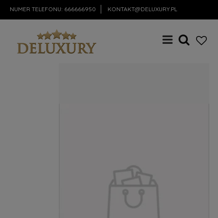
NUMER TELEFONU:
666666950
KONTAKT@DELUXURY.PL