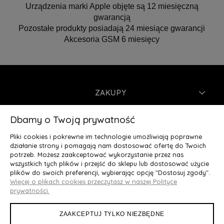
Urządzenia marki Apple objęte są 12 miesięczną
gwarancją
Pozostałe produkty posiadają 24 miesiące gwarancji
Akcesoria GSM 6 miesięcy
ZAKUPY
INFORMACJE
Dbamy o Twoją prywatność
Pliki cookies i pokrewne im technologie umożliwiają poprawne
MOJE KONTO
działanie strony i pomagają nam dostosować ofertę do Twoich
potrzeb. Możesz zaakceptować wykorzystanie przez nas
wszystkich tych plików i przejść do sklepu lub dostosować użycie
O NAS
plików do swoich preferencji, wybierając opcję "Dostosuj zgody".
Więcej o plikach cookies przeczytasz w naszej Polityce
Deluxury.pl
|| Struga 7, 90-420 Łódź, woj. łódzkie || NIP:
prywatności.
5252902064 || tel.: 666 666 950, e-mail: kontakt@deluxury.pl
ZAAKCEPTUJ TYLKO NIEZBĘDNE