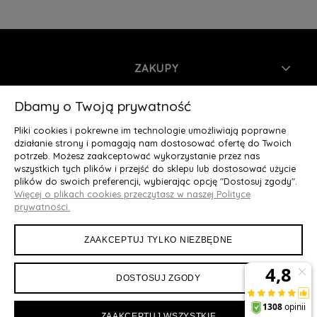
ZAKUPY
INFORMACJE
Dbamy o Twoją prywatność
Pliki cookies i pokrewne im technologie umożliwiają poprawne
MOJE KONTO
działanie strony i pomagają nam dostosować ofertę do Twoich
potrzeb. Możesz zaakceptować wykorzystanie przez nas
wszystkich tych plików i przejść do sklepu lub dostosować użycie
O NAS
plików do swoich preferencji, wybierając opcję "Dostosuj zgody".
Więcej o plikach cookies przeczytasz w naszej Polityce
Deluxury.pl
|| Struga 7, 90-420 Łódź, woj. łódzkie || NIP:
prywatności.
5252902064 || tel.: 666 666 950, e-mail: kontakt@deluxury.pl
ZAAKCEPTUJ TYLKO NIEZBĘDNE
DOSTOSUJ ZGODY
ZAAKCEPTUJ WSZYSTKIE