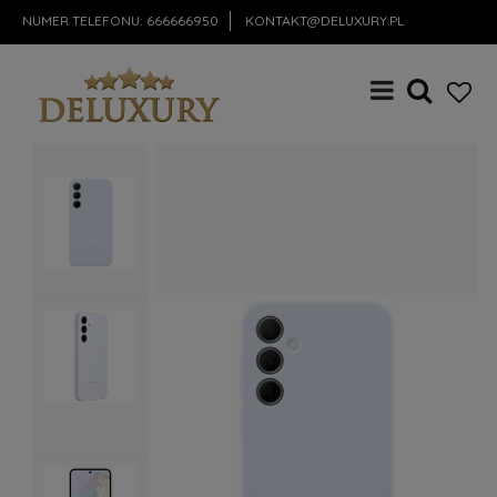
NUMER TELEFONU:
666666950
KONTAKT@DELUXURY.PL