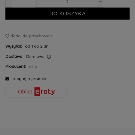
-
+
DO KOSZYKA
dodaj do przechowalni
Wysyłka:
od 1 do 2 dni
Dostawa:
Darmowa
Cena nie zawiera ewentualnych kosztów płatności
Producent:
inne
zapytaj o produkt