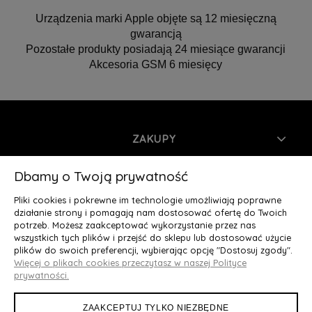
Urządzenia marki Apple objęte są 12 miesięczną
gwarancją
Pozostałe produkty posiadają 24 miesiące gwarancji
Akcesoria GSM 6 miesięcy
ZAKUPY
INFORMACJE
Dbamy o Twoją prywatność
Pliki cookies i pokrewne im technologie umożliwiają poprawne
MOJE KONTO
działanie strony i pomagają nam dostosować ofertę do Twoich
potrzeb. Możesz zaakceptować wykorzystanie przez nas
wszystkich tych plików i przejść do sklepu lub dostosować użycie
O NAS
plików do swoich preferencji, wybierając opcję "Dostosuj zgody".
Więcej o plikach cookies przeczytasz w naszej Polityce
Deluxury.pl
|| Struga 7, 90-420 Łódź, woj. łódzkie || NIP:
prywatności.
5252902064 || tel.: 666 666 950, e-mail: kontakt@deluxury.pl
ZAAKCEPTUJ TYLKO NIEZBĘDNE