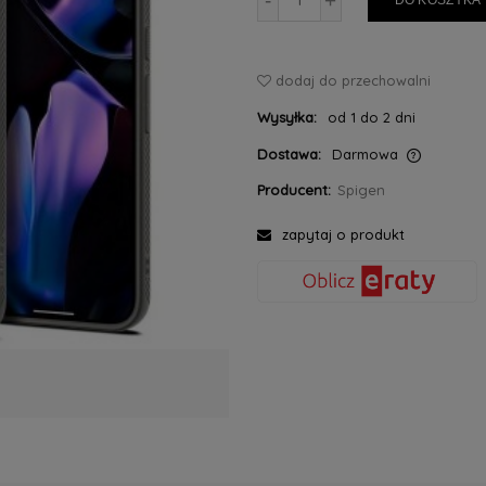
-
+
DO KOSZYKA
dodaj do przechowalni
Wysyłka:
od 1 do 2 dni
Dostawa:
Darmowa
Producent:
Spigen
Cena nie zawiera ewentualnych kosztów
płatności
zapytaj o produkt