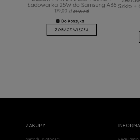
Zestaw
Ładowarka 25W do Samsung A36
Szkło +
179,00 zł
247,00 zł
Do Koszyka
ZOBACZ WIĘCEJ
ZAKUPY
INFORM
Metody płatności
Regulamin