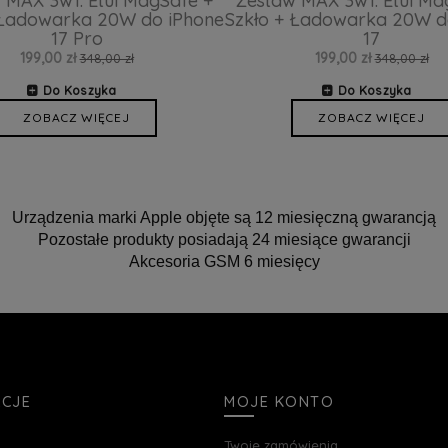
 MAX 3w1: Etui MagSafe +
Zestaw MAX 3w1: Etui Ma
 Ładowarka 20W do iPhone
Szkło + Ładowarka 20W d
17 Pro
17
199,00 zł
199,00 zł
348,00 zł
348,00 zł
Do Koszyka
Do Koszyka
ZOBACZ WIĘCEJ
ZOBACZ WIĘCEJ
Urządzenia marki Apple objęte są 12 miesięczną gwarancją
Pozostałe produkty posiadają 24 miesiące gwarancji
Akcesoria GSM 6 miesięcy
ACJE
MOJE KONTO
Twoje zamówienia