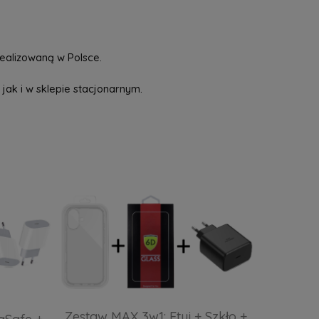
ealizowaną w Polsce.
jak i w sklepie stacjonarnym.
Zestaw MAX 3w1: Etui + Szkło +