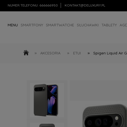
NUMER TELEFONU:
666666950
KONTAKT@DELUXURY.PL
MENU
SMARTFONY
SMARTWATCHE
SŁUCHAWKI
TABLETY
AG
AKCESORIA
OUTLET
»
»
»
AKCESORIA
ETUI
Spigen Liquid Air 