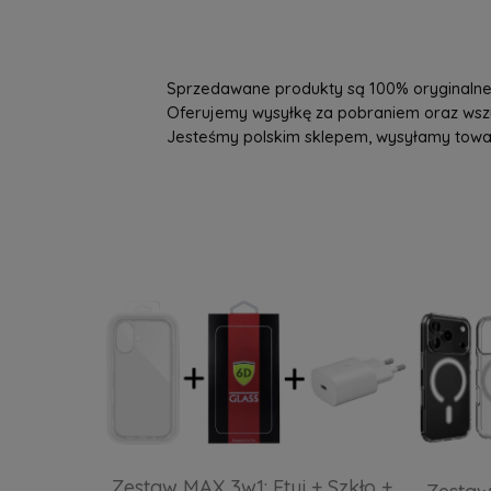
Sprzedawane produkty są 100% oryginalne, 
Oferujemy wysyłkę za pobraniem oraz wszys
Jesteśmy polskim sklepem, wysyłamy towary 
Zestaw MAX 3w1: Etui + Szkło +