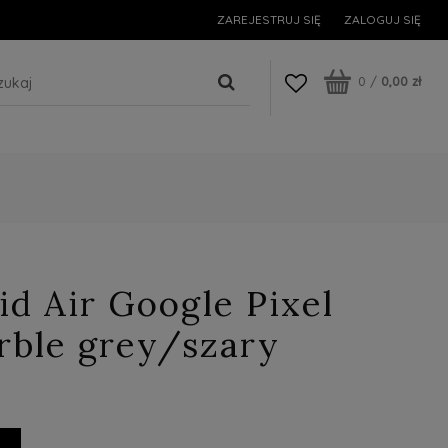
ZAREJESTRUJ SIĘ
ZALOGUJ SIĘ
0
/
0,00 zł
id Air Google Pixel
rble grey/szary