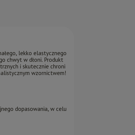
a nie zawiera ewentualnych kosztów
tności
ymałego, lekko elastycznego
go chwyt w dłoni. Produkt
rznych i skutecznie chroni
imalistycznym wzornictwem!
yjnego dopasowania, w celu