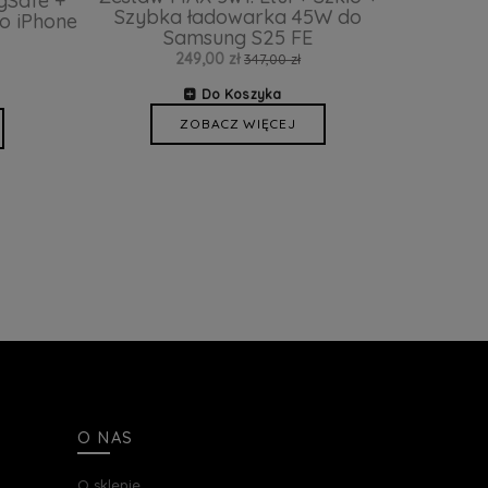
gSafe +
Szybka ładowarka 45W do
o iPhone
Samsung S25 FE
249,00 zł
347,00 zł
Do Koszyka
ZOBACZ WIĘCEJ
O NAS
O sklepie