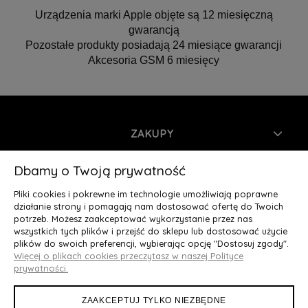
Urządzenia marki Apple objęte są 12 miesięczną
gwarancją
Pozostałe produkty posiadają 24 miesiące gwarancji
Akcesoria GSM 6 miesięcy
ZAKUPY
INFORMACJE
Dbamy o Twoją prywatność
Pliki cookies i pokrewne im technologie umożliwiają poprawne
MOJE KONTO
działanie strony i pomagają nam dostosować ofertę do Twoich
potrzeb. Możesz zaakceptować wykorzystanie przez nas
wszystkich tych plików i przejść do sklepu lub dostosować użycie
O NAS
plików do swoich preferencji, wybierając opcję "Dostosuj zgody".
Więcej o plikach cookies przeczytasz w naszej Polityce
Deluxury.pl
|| Struga 7, 90-420 Łódź, woj. łódzkie || NIP:
prywatności.
5252902064 || tel.: 666 666 950, e-mail: kontakt@deluxury.pl
ZAAKCEPTUJ TYLKO NIEZBĘDNE