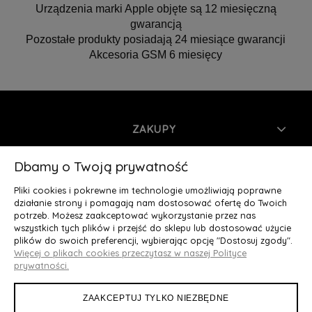
Urządzenia marki Apple objęte są 12 miesięczną
gwarancją
Pozostałe produkty posiadają 24 miesiące gwarancji
Akcesoria GSM 6 miesięcy
ZAKUPY
INFORMACJE
Dbamy o Twoją prywatność
Pliki cookies i pokrewne im technologie umożliwiają poprawne
MOJE KONTO
działanie strony i pomagają nam dostosować ofertę do Twoich
potrzeb. Możesz zaakceptować wykorzystanie przez nas
wszystkich tych plików i przejść do sklepu lub dostosować użycie
O NAS
plików do swoich preferencji, wybierając opcję "Dostosuj zgody".
Więcej o plikach cookies przeczytasz w naszej Polityce
Deluxury.pl
|| Struga 7, 90-420 Łódź, woj. łódzkie || NIP:
prywatności.
5252902064 || tel.: 666 666 950, e-mail: kontakt@deluxury.pl
ZAAKCEPTUJ TYLKO NIEZBĘDNE