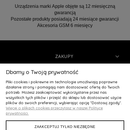
Urządzenia marki Apple objęte są 12 miesięczną
gwarancją
Pozostałe produkty posiadają 24 miesiące gwarancji
Akcesoria GSM 6 miesięcy
ZAKUPY
INFORMACJE
Dbamy o Twoją prywatność
Pliki cookies i pokrewne im technologie umożliwiają poprawne
MOJE KONTO
działanie strony i pomagają nam dostosować ofertę do Twoich
potrzeb. Możesz zaakceptować wykorzystanie przez nas
wszystkich tych plików i przejść do sklepu lub dostosować użycie
O NAS
plików do swoich preferencji, wybierając opcję "Dostosuj zgody".
Więcej o plikach cookies przeczytasz w naszej Polityce
Deluxury.pl
|| Struga 7, 90-420 Łódź, woj. łódzkie || NIP:
prywatności.
5252902064 || tel.: 666 666 950, e-mail: kontakt@deluxury.pl
ZAAKCEPTUJ TYLKO NIEZBĘDNE