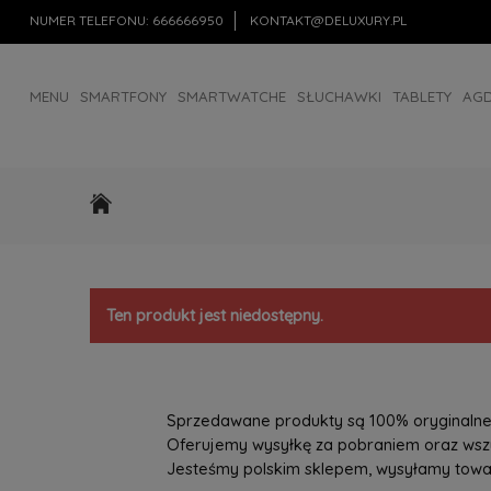
NUMER TELEFONU:
666666950
KONTAKT@DELUXURY.PL
MENU
SMARTFONY
SMARTWATCHE
SŁUCHAWKI
TABLETY
AG
AKCESORIA
OUTLET
Ten produkt jest niedostępny.
Sprzedawane produkty są 100% oryginalne, 
Oferujemy wysyłkę za pobraniem oraz wszys
Jesteśmy polskim sklepem, wysyłamy towary 