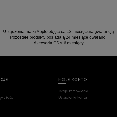
Urządzenia marki Apple objęte są 12 miesięczną gwarancją
Pozostałe produkty posiadają 24 miesiące gwarancji
Akcesoria GSM 6 miesięcy
ACJE
MOJE KONTO
Twoje zamówienia
rywatości
Ustawienia konta