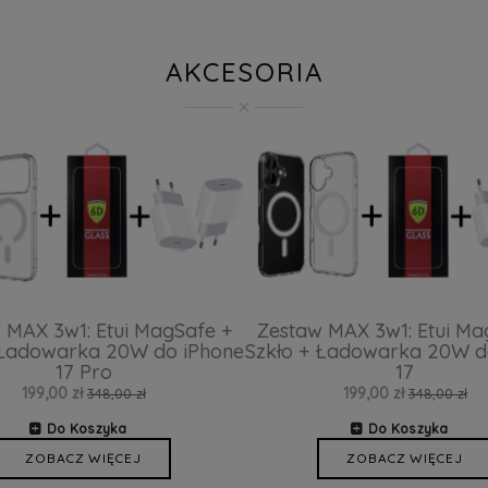
AKCESORIA
 MAX 3w1: Etui MagSafe +
Zestaw MAX 3w1: Etui Ma
 Ładowarka 20W do iPhone
Szkło + Ładowarka 20W d
17 Pro
17
199,00 zł
199,00 zł
348,00 zł
348,00 zł
Do Koszyka
Do Koszyka
ZOBACZ WIĘCEJ
ZOBACZ WIĘCEJ