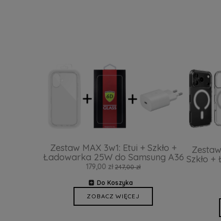
Zestaw MAX 3w1: Etui + Szkło +
Zestaw
Ładowarka 25W do Samsung A36
Szkło +
179,00 zł
247,00 zł
Do Koszyka
ZOBACZ WIĘCEJ