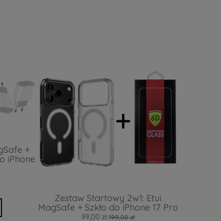
gSafe +
o iPhone
Zestaw Startowy 2w1: Etui
MagSafe + Szkło do iPhone 17 Pro
99,00 zł
199,00 zł